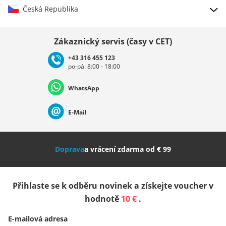
Česká Republika
Vybrat zemi
Zákaznický servis (časy v CET)
+43 316 455 123
po-pá: 8:00 - 18:00
Deutschland
Österreich
Schweiz (Deutsch)
WhatsApp
Suisse (Français)
Svizzera (Italiano)
France
E-Mail
Nederland
Italia (Italiano)
Italien (Deutsch)
Doprava
a vrácení zdarma od € 99
España
Suomi
United Kingdom
Přihlaste se k odběru novinek a získejte voucher v
Sverige
Slovenija
België (Nederlands)
hodnotě
10 €
.
E-mailová adresa
Belgique (Français)
Danmark
Norge