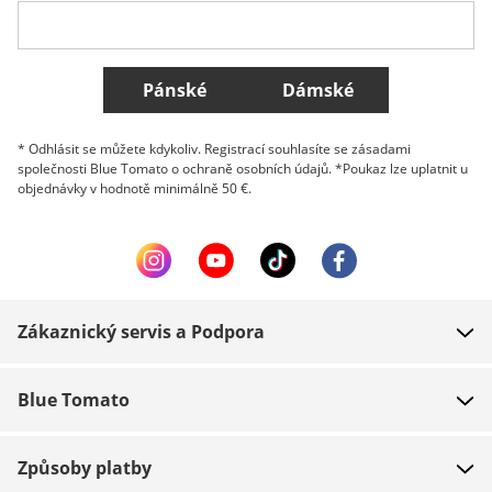
Všechny země
Pánské
Dámské
* Odhlásit se můžete kdykoliv. Registrací souhlasíte se zásadami
společnosti Blue Tomato o ochraně osobních údajů. *Poukaz lze uplatnit u
objednávky v hodnotě minimálně 50 €.
Zákaznický servis a Podpora
FAQ
Blue Tomato
Kontakt
O nás
Platba
Způsoby platby
Obchody