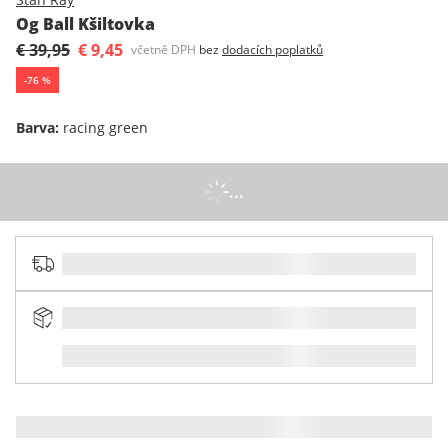
Og Ball Kšiltovka
€ 39,95
€ 9,45
včetně DPH
bez
dodacích poplatků
-
76
%
Barva
:
racing green
...