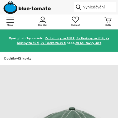
Menu
Můj účet
Oblíbené
Košík
Využij balíčky a ušetři:
2x Kalhoty za 100 €
,
2x Kraťasy za 90 €
,
2x
Mikiny za 80 €
,
2x Trička za 40 €
nebo
2x Kšiltovky 30 €
Doplňky
Kšiltovky