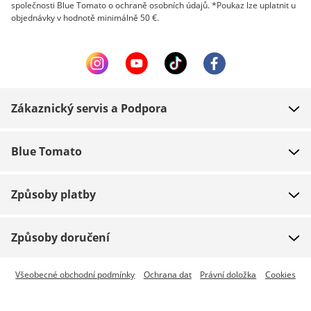
společnosti Blue Tomato o ochraně osobních údajů. *Poukaz lze uplatnit u
objednávky v hodnotě minimálně 50 €.
Zákaznický servis a Podpora
FAQ
Blue Tomato
Kontakt
O nás
Platba
Způsoby platby
Obchody
Dodání
Práce
Navrácení zboží
Způsoby doručení
Team riders
Dárkové poukazy
Expresní doručení je dostupné
Všeobecné obchodní podmínky
Ochrana dat
Právní doložka
Cookies
Blue World
Sledování zásilky
Press