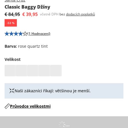
Classic Baggy Džíny
€ 84,95
€ 39,95
včetně DPH
bez
dodacích poplatků
-
53
%
(1 Hodnocení)
Barva
:
rose quartz tint
Velikost
Naši zákazníci říkají: většinou je menší.
Průvodce velikostmi
...