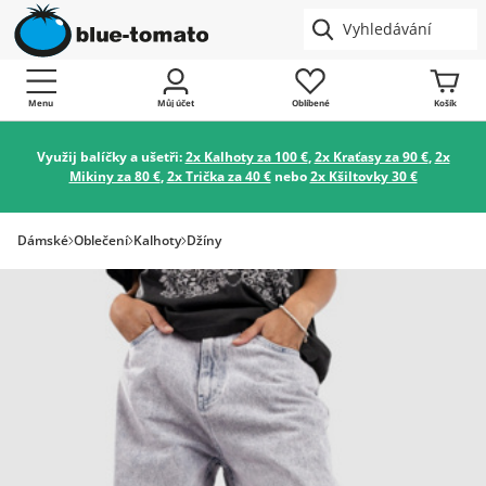
Menu
Můj účet
Oblíbené
Košík
Využij balíčky a ušetři:
2x Kalhoty za 100 €
,
2x Kraťasy za 90 €
,
2x
Mikiny za 80 €
,
2x Trička za 40 €
nebo
2x Kšiltovky 30 €
Dámské
Oblečení
Kalhoty
Džíny