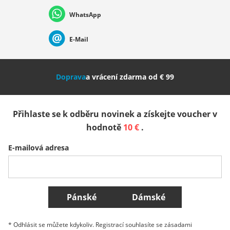
WhatsApp
Suisse (Français)
Svizzera (Italiano)
France
E-Mail
Nederland
Italia (Italiano)
Italien (Deutsch)
Doprava
a vrácení zdarma od € 99
España
Suomi
United Kingdom
Přihlaste se k odběru novinek a získejte voucher v
Sverige
Slovenija
België (Nederlands)
hodnotě
10 €
.
E-mailová adresa
Belgique (Français)
Danmark
Norge
Všechny země
Pánské
Dámské
* Odhlásit se můžete kdykoliv. Registrací souhlasíte se zásadami