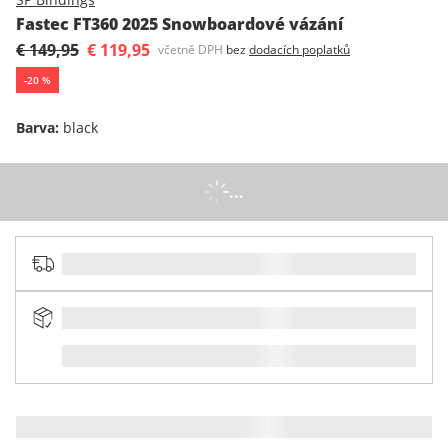
Fastec FT360 2025 Snowboardové vázání
€ 149,95
€ 119,95
včetně DPH
bez
dodacích poplatků
-
20
%
Barva
:
black
...