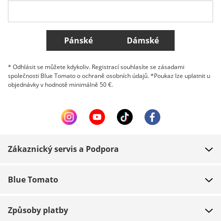
Všechny země
Pánské
Dámské
* Odhlásit se můžete kdykoliv. Registrací souhlasíte se zásadami
společnosti Blue Tomato o ochraně osobních údajů. *Poukaz lze uplatnit u
objednávky v hodnotě minimálně 50 €.
Zákaznický servis a Podpora
FAQ
Blue Tomato
Kontakt
O nás
Platba
Způsoby platby
Obchody