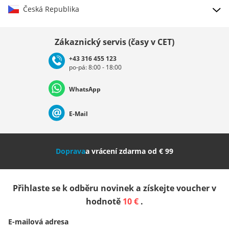
Česká Republika
Vybrat zemi
Zákaznický servis (časy v CET)
+43 316 455 123
po-pá: 8:00 - 18:00
Deutschland
Österreich
Schweiz (Deutsch)
WhatsApp
Suisse (Français)
Svizzera (Italiano)
France
E-Mail
Nederland
Italia (Italiano)
Italien (Deutsch)
Doprava
a vrácení zdarma od € 99
España
Suomi
United Kingdom
Přihlaste se k odběru novinek a získejte voucher v
Sverige
Slovenija
België (Nederlands)
hodnotě
10 €
.
E-mailová adresa
Belgique (Français)
Danmark
Norge