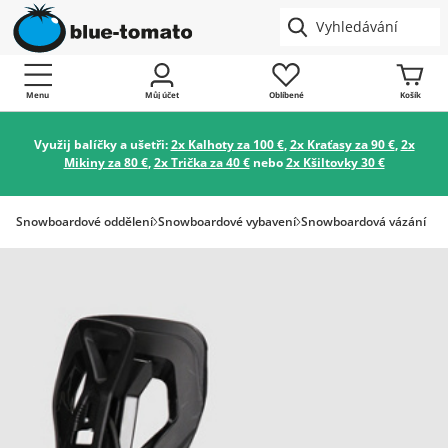
Menu
Můj účet
Oblíbené
Košík
Využij balíčky a ušetři:
2x Kalhoty za 100 €
,
2x Kraťasy za 90 €
,
2x
Mikiny za 80 €
,
2x Trička za 40 €
nebo
2x Kšiltovky 30 €
Snowboardové oddělení
Snowboardové vybavení
Snowboardová vázání