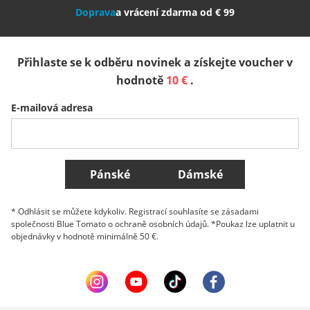
Doprava
a vrácení zdarma od € 99
España
Suomi
United Kingdom
Přihlaste se k odběru novinek a získejte voucher v
Sverige
Slovenija
België (Nederlands)
hodnotě
10 €
.
E-mailová adresa
Belgique (Français)
Danmark
Norge
Všechny země
Pánské
Dámské
* Odhlásit se můžete kdykoliv. Registrací souhlasíte se zásadami
společnosti Blue Tomato o ochraně osobních údajů. *Poukaz lze uplatnit u
objednávky v hodnotě minimálně 50 €.