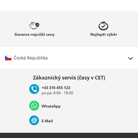
Garance
nejnižší ceny
Nejlepší
výběr
Česká Republika
Vybrat zemi
Zákaznický servis (časy v CET)
+43 316 455 123
po-pá: 8:00 - 18:00
Deutschland
Österreich
Schweiz (Deutsch)
WhatsApp
Suisse (Français)
Svizzera (Italiano)
France
E-Mail
Nederland
Italia (Italiano)
Italien (Deutsch)