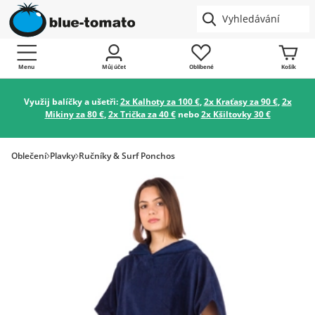
Menu
Můj účet
Oblíbené
Košík
Využij balíčky a ušetři:
2x Kalhoty za 100 €
,
2x Kraťasy za 90 €
,
2x
Mikiny za 80 €
,
2x Trička za 40 €
nebo
2x Kšiltovky 30 €
Oblečení
Plavky
Ručníky & Surf Ponchos