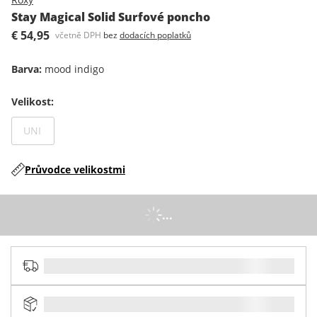
Stay Magical Solid Surfové poncho
€ 54,95
včetně DPH
bez
dodacích poplatků
Barva
:
mood indigo
Velikost
:
Není dostupný
UNI
Průvodce velikostmi
...