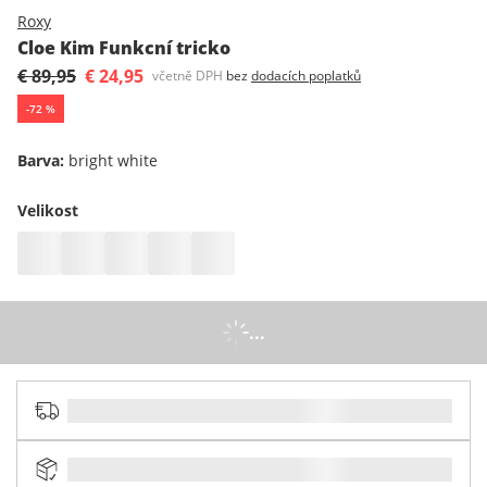
Roxy
Cloe Kim Funkcní tricko
€ 89,95
€ 24,95
včetně DPH
bez
dodacích poplatků
-
72
%
Barva
:
bright white
Velikost
...