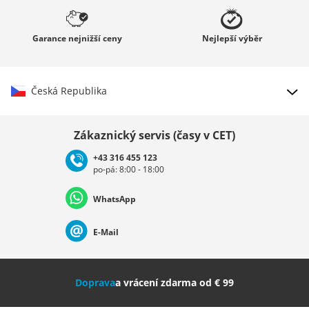
Garance
nejnižší ceny
Nejlepší
výběr
Česká Republika
Vybrat zemi
Zákaznický servis (časy v CET)
+43 316 455 123
po-pá: 8:00 - 18:00
Deutschland
Österreich
Schweiz (Deutsch)
WhatsApp
Suisse (Français)
Svizzera (Italiano)
France
E-Mail
Nederland
Italia (Italiano)
Italien (Deutsch)
Doprava
a vrácení zdarma od € 99
España
Suomi
United Kingdom