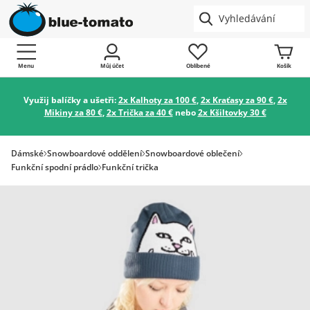
Menu
Můj účet
Oblíbené
Košík
Využij balíčky a ušetři:
2x Kalhoty za 100 €
,
2x Kraťasy za 90 €
,
2x
Mikiny za 80 €
,
2x Trička za 40 €
nebo
2x Kšiltovky 30 €
Dámské
Snowboardové oddělení
Snowboardové oblečení
Funkční spodní prádlo
Funkční trička