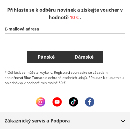
Přihlaste se k odběru novinek a získejte voucher v
Sverige
Slovenija
België (Nederlands)
hodnotě
10 €
.
E-mailová adresa
Belgique (Français)
Danmark
Norge
Všechny země
Pánské
Dámské
* Odhlásit se můžete kdykoliv. Registrací souhlasíte se zásadami
společnosti Blue Tomato o ochraně osobních údajů. *Poukaz lze uplatnit u
objednávky v hodnotě minimálně 50 €.
Zákaznický servis a Podpora