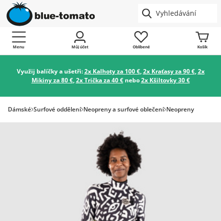
Menu
Můj účet
Oblíbené
Košík
Využij balíčky a ušetři:
2x Kalhoty za 100 €
,
2x Kraťasy za 90 €
,
2x
Mikiny za 80 €
,
2x Trička za 40 €
nebo
2x Kšiltovky 30 €
Dámské
Surfové oddělení
Neopreny a surfové oblečení
Neopreny