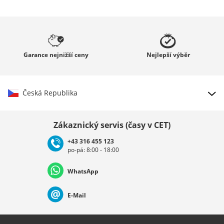
Garance
nejnižší ceny
Nejlepší
výběr
Česká Republika
Vybrat zemi
Zákaznický servis (časy v CET)
+43 316 455 123
po-pá: 8:00 - 18:00
Deutschland
Österreich
Schweiz (Deutsch)
WhatsApp
Suisse (Français)
Svizzera (Italiano)
France
E-Mail
Nederland
Italia (Italiano)
Italien (Deutsch)