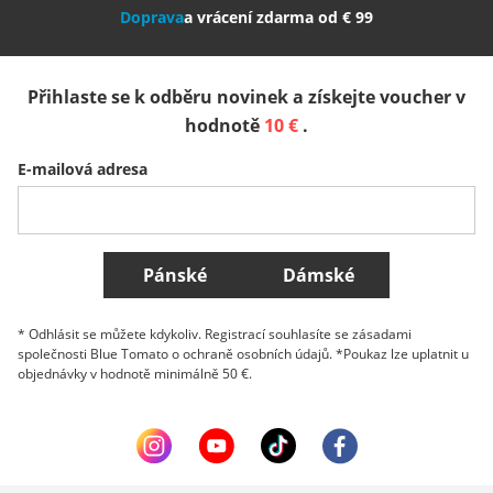
Doprava
a vrácení zdarma od € 99
España
Suomi
United Kingdom
Přihlaste se k odběru novinek a získejte voucher v
Sverige
Slovenija
België (Nederlands)
hodnotě
10 €
.
E-mailová adresa
Belgique (Français)
Danmark
Norge
Všechny země
Pánské
Dámské
* Odhlásit se můžete kdykoliv. Registrací souhlasíte se zásadami
společnosti Blue Tomato o ochraně osobních údajů. *Poukaz lze uplatnit u
objednávky v hodnotě minimálně 50 €.