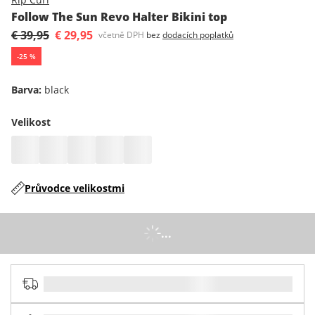
Follow The Sun Revo Halter Bikini top
€ 39,95
€ 29,95
včetně DPH
bez
dodacích poplatků
-
25
%
Barva
:
black
Velikost
Průvodce velikostmi
...