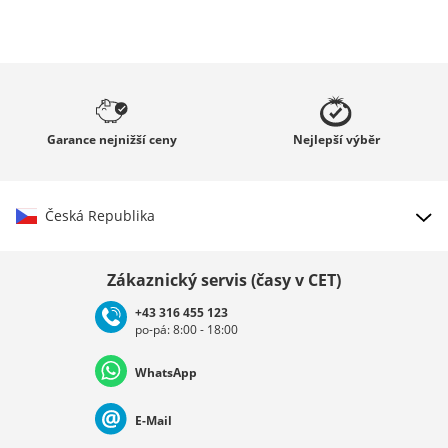
Garance
nejnižší ceny
Nejlepší
výběr
Česká Republika
Vybrat zemi
Zákaznický servis (časy v CET)
+43 316 455 123
po-pá: 8:00 - 18:00
Deutschland
Österreich
Schweiz (Deutsch)
WhatsApp
Suisse (Français)
Svizzera (Italiano)
France
E-Mail