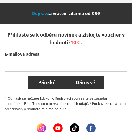
Nederland
Italia (Italiano)
Italien (Deutsch)
Doprava
a vrácení zdarma od € 99
España
Suomi
United Kingdom
Přihlaste se k odběru novinek a získejte voucher v
Sverige
Slovenija
België (Nederlands)
hodnotě
10 €
.
E-mailová adresa
Belgique (Français)
Danmark
Norge
Všechny země
Pánské
Dámské
* Odhlásit se můžete kdykoliv. Registrací souhlasíte se zásadami
společnosti Blue Tomato o ochraně osobních údajů. *Poukaz lze uplatnit u
objednávky v hodnotě minimálně 50 €.