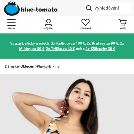
Menu
Můj účet
Oblíbené
Košík
Využij balíčky a ušetři:
2x Kalhoty za 100 €
,
2x Kraťasy za 90 €
,
2x
Mikiny za 80 €
,
2x Trička za 40 €
nebo
2x Kšiltovky 30 €
Dámské
Oblečení
Plavky
Bikiny