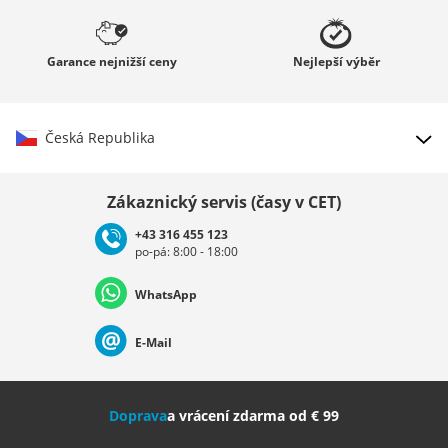
Garance
nejnižší ceny
Nejlepší
výběr
Česká Republika
Vybrat zemi
Zákaznický servis (časy v CET)
+43 316 455 123
po-pá: 8:00 - 18:00
Deutschland
Österreich
Schweiz (Deutsch)
WhatsApp
Suisse (Français)
Svizzera (Italiano)
France
E-Mail
Nederland
Italia (Italiano)
Italien (Deutsch)
Doprava
a vrácení zdarma od € 99
España
Suomi
United Kingdom