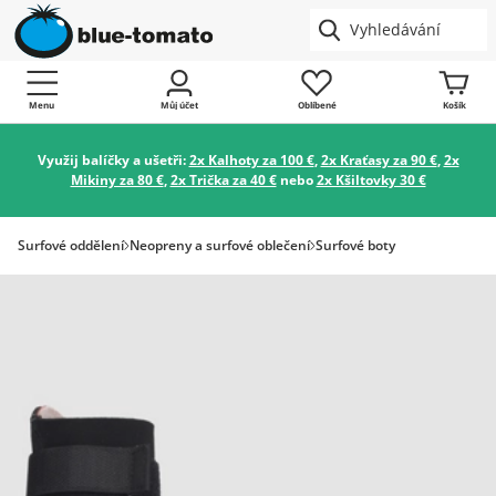
Menu
Můj účet
Oblíbené
Košík
Využij balíčky a ušetři:
2x Kalhoty za 100 €
,
2x Kraťasy za 90 €
,
2x
Mikiny za 80 €
,
2x Trička za 40 €
nebo
2x Kšiltovky 30 €
Surfové oddělení
Neopreny a surfové oblečení
Surfové boty