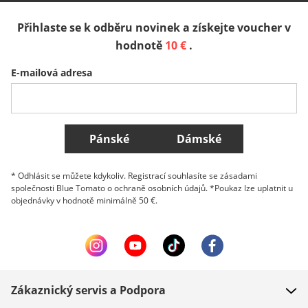
Přihlaste se k odběru novinek a získejte voucher v
Sverige
Slovenija
België (Nederlands)
hodnotě
10 €
.
E-mailová adresa
Belgique (Français)
Danmark
Norge
Všechny země
Pánské
Dámské
* Odhlásit se můžete kdykoliv. Registrací souhlasíte se zásadami
společnosti Blue Tomato o ochraně osobních údajů. *Poukaz lze uplatnit u
objednávky v hodnotě minimálně 50 €.
Zákaznický servis a Podpora