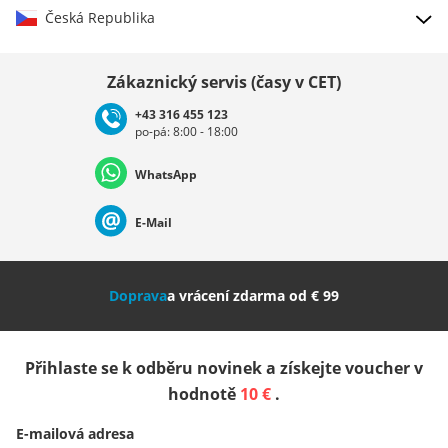
Česká Republika
Vybrat zemi
Zákaznický servis (časy v CET)
+43 316 455 123
po-pá: 8:00 - 18:00
Deutschland
Österreich
Schweiz (Deutsch)
WhatsApp
Suisse (Français)
Svizzera (Italiano)
France
E-Mail
Nederland
Italia (Italiano)
Italien (Deutsch)
Doprava
a vrácení zdarma od € 99
España
Suomi
United Kingdom
Přihlaste se k odběru novinek a získejte voucher v
Sverige
Slovenija
België (Nederlands)
hodnotě
10 €
.
E-mailová adresa
Belgique (Français)
Danmark
Norge