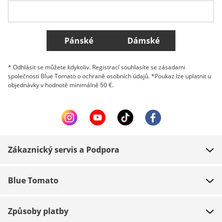
Všechny země
Pánské
Dámské
* Odhlásit se můžete kdykoliv. Registrací souhlasíte se zásadami
společnosti Blue Tomato o ochraně osobních údajů. *Poukaz lze uplatnit u
objednávky v hodnotě minimálně 50 €.
Zákaznický servis a Podpora
FAQ
Blue Tomato
Kontakt
O nás
Platba
Způsoby platby
Obchody