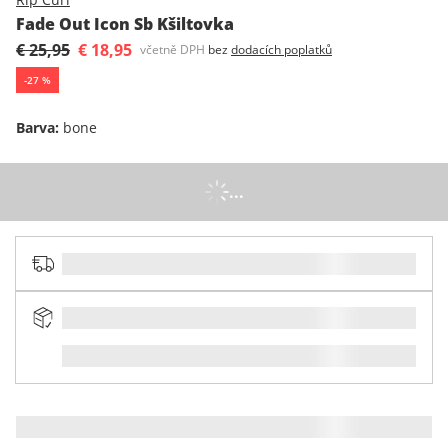
Fade Out Icon Sb Kšiltovka
€ 25,95
€ 18,95
včetně DPH
bez
dodacích poplatků
-
27
%
Barva
:
bone
...