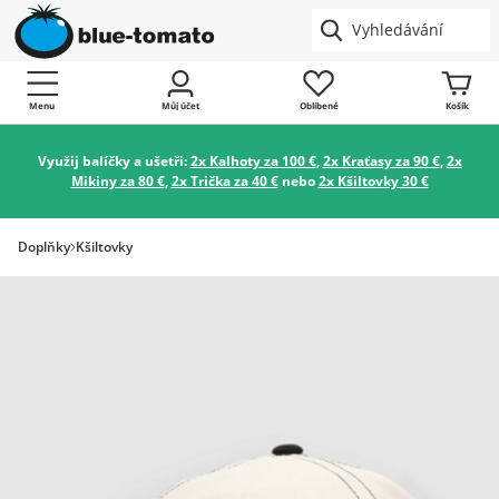
Menu
Můj účet
Oblíbené
Košík
Využij balíčky a ušetři:
2x Kalhoty za 100 €
,
2x Kraťasy za 90 €
,
2x
Mikiny za 80 €
,
2x Trička za 40 €
nebo
2x Kšiltovky 30 €
Doplňky
Kšiltovky