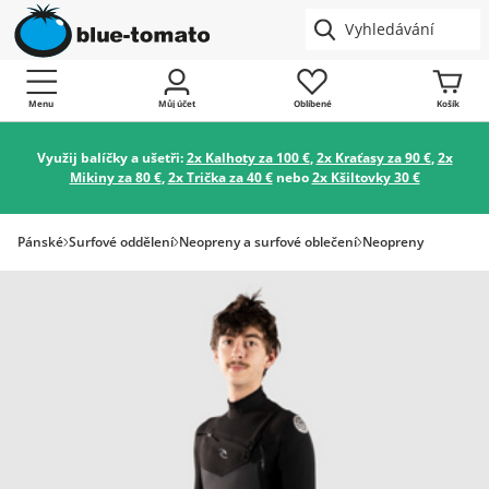
Menu
Můj účet
Oblíbené
Košík
Využij balíčky a ušetři:
2x Kalhoty za 100 €
,
2x Kraťasy za 90 €
,
2x
Mikiny za 80 €
,
2x Trička za 40 €
nebo
2x Kšiltovky 30 €
Pánské
Surfové oddělení
Neopreny a surfové oblečení
Neopreny