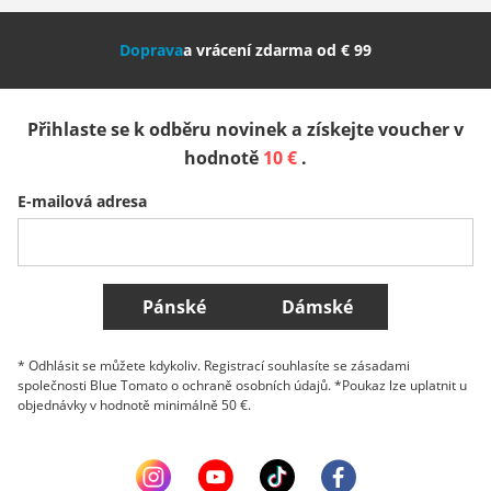
Nederland
Italia (Italiano)
Italien (Deutsch)
Doprava
a vrácení zdarma od € 99
España
Suomi
United Kingdom
Přihlaste se k odběru novinek a získejte voucher v
Sverige
Slovenija
België (Nederlands)
hodnotě
10 €
.
E-mailová adresa
Belgique (Français)
Danmark
Norge
Všechny země
Pánské
Dámské
* Odhlásit se můžete kdykoliv. Registrací souhlasíte se zásadami
společnosti Blue Tomato o ochraně osobních údajů. *Poukaz lze uplatnit u
objednávky v hodnotě minimálně 50 €.