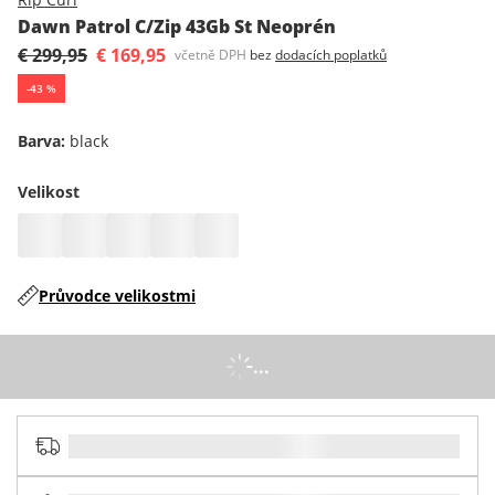
Dawn Patrol C/Zip 43Gb St Neoprén
€ 299,95
€ 169,95
včetně DPH
bez
dodacích poplatků
-
43
%
Barva
:
black
Velikost
Průvodce velikostmi
...