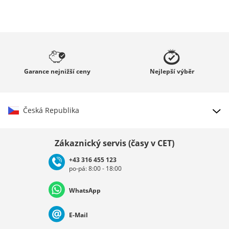
Garance
nejnižší ceny
Nejlepší
výběr
Česká Republika
Vybrat zemi
Zákaznický servis (časy v CET)
+43 316 455 123
po-pá: 8:00 - 18:00
Deutschland
Österreich
Schweiz (Deutsch)
WhatsApp
Suisse (Français)
Svizzera (Italiano)
France
E-Mail