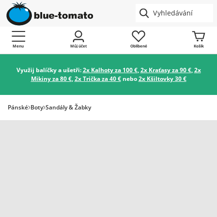
Menu
Můj účet
Oblíbené
Košík
Využij balíčky a ušetři:
2x Kalhoty za 100 €
,
2x Kraťasy za 90 €
,
2x
Mikiny za 80 €
,
2x Trička za 40 €
nebo
2x Kšiltovky 30 €
Pánské
Boty
Sandály & Žabky