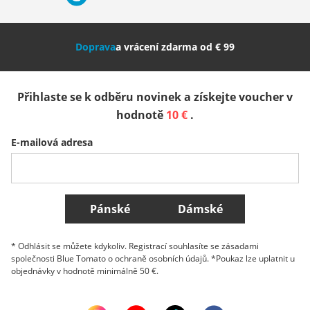
Nederland
Italia (Italiano)
Italien (Deutsch)
Doprava
a vrácení zdarma od € 99
España
Suomi
United Kingdom
Přihlaste se k odběru novinek a získejte voucher v
Sverige
Slovenija
België (Nederlands)
hodnotě
10 €
.
E-mailová adresa
Belgique (Français)
Danmark
Norge
Všechny země
Pánské
Dámské
* Odhlásit se můžete kdykoliv. Registrací souhlasíte se zásadami
společnosti Blue Tomato o ochraně osobních údajů. *Poukaz lze uplatnit u
objednávky v hodnotě minimálně 50 €.