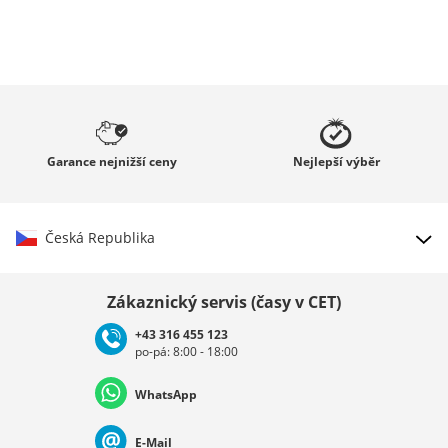
Garance
nejnižší ceny
Nejlepší
výběr
Česká Republika
Vybrat zemi
Zákaznický servis (časy v CET)
+43 316 455 123
po-pá: 8:00 - 18:00
Deutschland
Österreich
Schweiz (Deutsch)
WhatsApp
Suisse (Français)
Svizzera (Italiano)
France
E-Mail