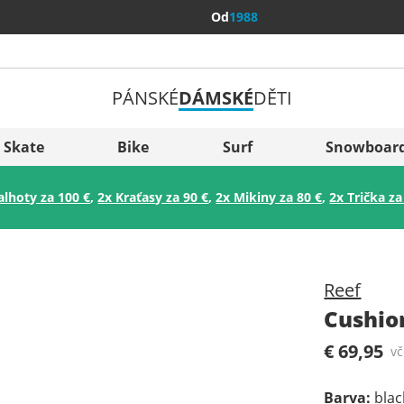
Od
1988
PÁNSKÉ
DÁMSKÉ
DĚTI
Všechny 
Sverige
Skate
Bike
Surf
Snowboar
Slovenija
alhoty za 100 €
,
2x Kraťasy za 90 €
,
2x Mikiny za 80 €
,
2x Trička za
België (Nederlands)
Belgique (Français)
Danmark
Reef
Norge
Cushio
€ 69,95
v
Barva
:
blac