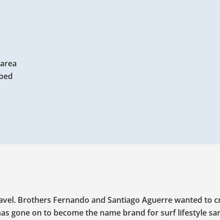
 area
tbed
avel. Brothers Fernando and Santiago Aguerre wanted to c
f has gone on to become the name brand for surf lifestyle sa