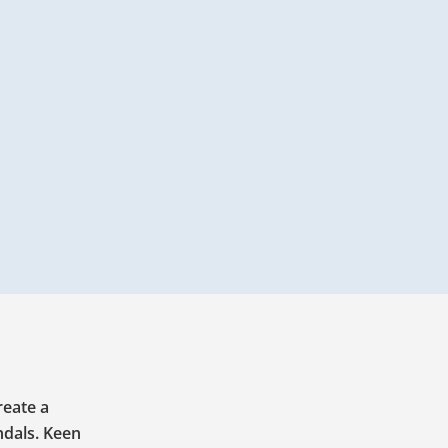
reate a
ndals. Keen