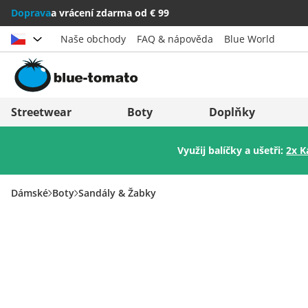
Doprava
a vrácení zdarma od € 99
Naše obchody
FAQ & nápověda
Blue World
Vybrat zemi
Deutschland
Nederland
Streetwear
Boty
Doplňky
Österreich
Italia (Italiano)
Využij balíčky a ušetři:
2x K
Schweiz (Deutsch)
Italien (Deutsch)
Suisse (Français)
España
Dámské
Boty
Sandály & Žabky
Svizzera (Italiano)
Suomi
France
United Kingdom