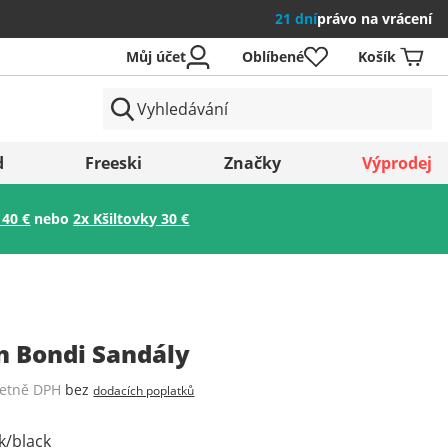
21 dní
právo na vrácení
Můj účet
Oblíbené
Košík
země
d
Freeski
Značky
Výprodej
 40 €
nebo
2x Kšiltovky 30 €
Uložit
n Bondi Sandály
četně DPH
bez
dodacích poplatků
k/black