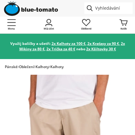
Menu
Můj účet
Oblíbené
Košík
Využij balíčky a ušetři:
2x Kalhoty za 100 €
,
2x Kraťasy za 90 €
,
2x
Mikiny za 80 €
,
2x Trička za 40 €
nebo
2x Kšiltovky 30 €
Pánské
Oblečení
Kalhoty
Kalhoty