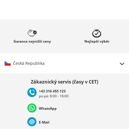
Garance
nejnižší ceny
Nejlepší
výběr
Česká Republika
Vybrat zemi
Zákaznický servis (časy v CET)
+43 316 455 123
po-pá: 8:00 - 18:00
Deutschland
Österreich
Schweiz (Deutsch)
WhatsApp
Suisse (Français)
Svizzera (Italiano)
France
E-Mail