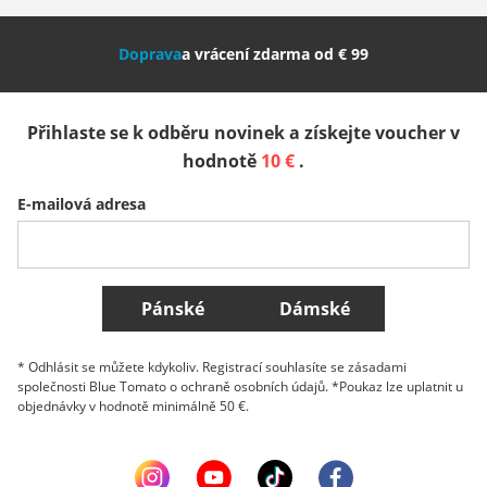
Nederland
Italia (Italiano)
Italien (Deutsch)
Doprava
a vrácení zdarma od € 99
España
Suomi
United Kingdom
Přihlaste se k odběru novinek a získejte voucher v
Sverige
Slovenija
België (Nederlands)
hodnotě
10 €
.
E-mailová adresa
Belgique (Français)
Danmark
Norge
Všechny země
Pánské
Dámské
* Odhlásit se můžete kdykoliv. Registrací souhlasíte se zásadami
společnosti Blue Tomato o ochraně osobních údajů. *Poukaz lze uplatnit u
objednávky v hodnotě minimálně 50 €.