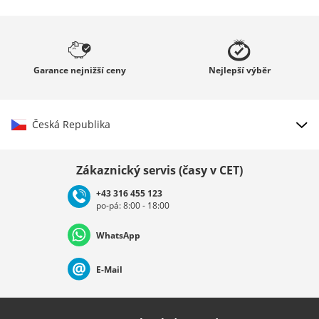
Garance
nejnižší ceny
Nejlepší
výběr
Česká Republika
Vybrat zemi
Zákaznický servis (časy v CET)
+43 316 455 123
po-pá: 8:00 - 18:00
Deutschland
Österreich
Schweiz (Deutsch)
WhatsApp
Suisse (Français)
Svizzera (Italiano)
France
E-Mail
Nederland
Italia (Italiano)
Italien (Deutsch)