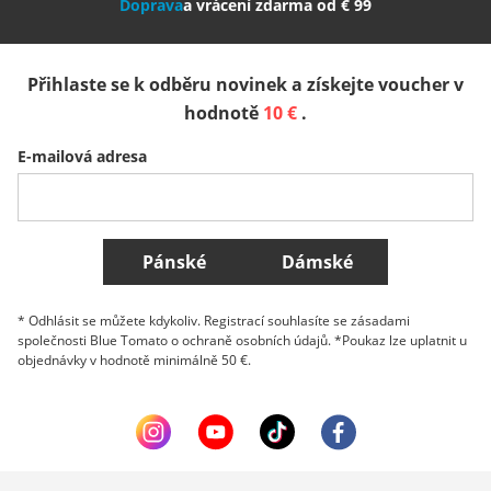
Doprava
a vrácení zdarma od € 99
España
Suomi
United Kingdom
Přihlaste se k odběru novinek a získejte voucher v
Sverige
Slovenija
België (Nederlands)
hodnotě
10 €
.
E-mailová adresa
Belgique (Français)
Danmark
Norge
Všechny země
Pánské
Dámské
* Odhlásit se můžete kdykoliv. Registrací souhlasíte se zásadami
společnosti Blue Tomato o ochraně osobních údajů. *Poukaz lze uplatnit u
objednávky v hodnotě minimálně 50 €.