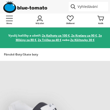
Menu
Můj účet
Oblíbené
Košík
Využij balíčky a ušetři:
2x Kalhoty za 100 €
,
2x Kraťasy za 90 €
,
2x
Mikiny za 80 €
,
2x Trička za 40 €
nebo
2x Kšiltovky 30 €
Pánské
Boty
Skate boty