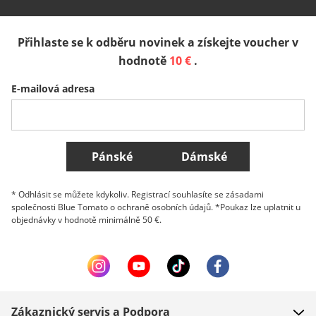
España
Suomi
United Kingdom
Přihlaste se k odběru novinek a získejte voucher v
Sverige
Slovenija
België (Nederlands)
hodnotě
10 €
.
E-mailová adresa
Belgique (Français)
Danmark
Norge
Všechny země
Pánské
Dámské
* Odhlásit se můžete kdykoliv. Registrací souhlasíte se zásadami
společnosti Blue Tomato o ochraně osobních údajů. *Poukaz lze uplatnit u
objednávky v hodnotě minimálně 50 €.
Zákaznický servis a Podpora