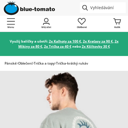
Menu
Můj účet
Oblíbené
Košík
Využij balíčky a ušetři:
2x Kalhoty za 100 €
,
2x Kraťasy za 90 €
,
2x
Mikiny za 80 €
,
2x Trička za 40 €
nebo
2x Kšiltovky 30 €
Pánské
Oblečení
Trička a topy
Trička-krátký rukáv