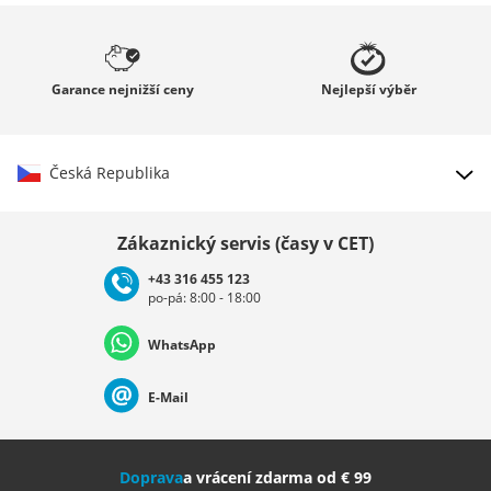
Garance
nejnižší ceny
Nejlepší
výběr
Česká Republika
Vybrat zemi
Zákaznický servis (časy v CET)
+43 316 455 123
po-pá: 8:00 - 18:00
Deutschland
Österreich
Schweiz (Deutsch)
WhatsApp
Suisse (Français)
Svizzera (Italiano)
France
E-Mail
Nederland
Italia (Italiano)
Italien (Deutsch)
Doprava
a vrácení zdarma od € 99