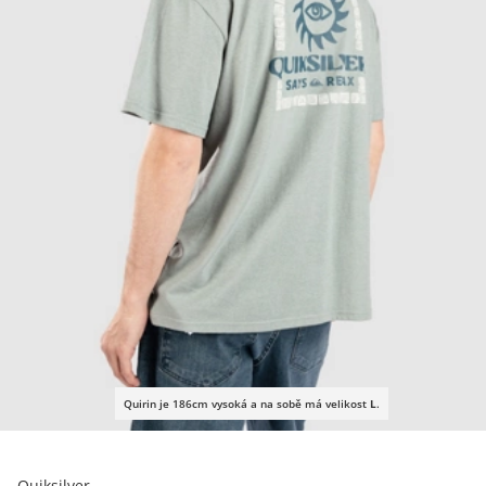
Quirin je 186cm vysoká a na sobě má velikost
L
.
Quiksilver