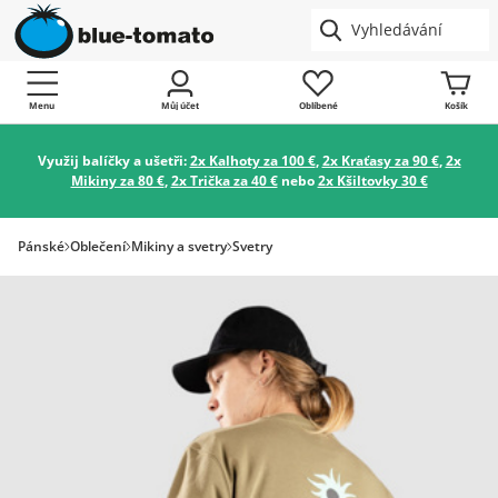
Menu
Můj účet
Oblíbené
Košík
Využij balíčky a ušetři:
2x Kalhoty za 100 €
,
2x Kraťasy za 90 €
,
2x
Mikiny za 80 €
,
2x Trička za 40 €
nebo
2x Kšiltovky 30 €
Pánské
Oblečení
Mikiny a svetry
Svetry