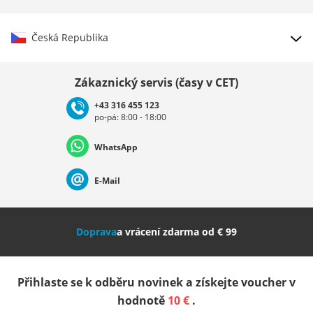
Česká Republika
Vybrat zemi
Zákaznický servis (časy v CET)
+43 316 455 123
po-pá: 8:00 - 18:00
Deutschland
Österreich
Schweiz (Deutsch)
WhatsApp
Suisse (Français)
Svizzera (Italiano)
France
E-Mail
Nederland
Italia (Italiano)
Italien (Deutsch)
Doprava
a vrácení zdarma od € 99
España
Suomi
United Kingdom
Přihlaste se k odběru novinek a získejte voucher v
Sverige
Slovenija
België (Nederlands)
hodnotě
10 €
.