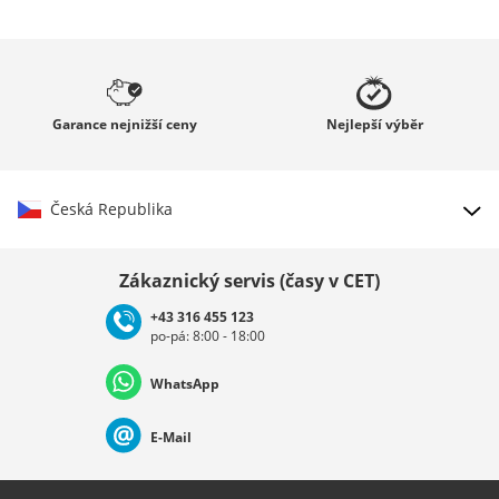
Garance
nejnižší ceny
Nejlepší
výběr
Česká Republika
Vybrat zemi
Zákaznický servis (časy v CET)
+43 316 455 123
po-pá: 8:00 - 18:00
Deutschland
Österreich
Schweiz (Deutsch)
WhatsApp
Suisse (Français)
Svizzera (Italiano)
France
E-Mail
Nederland
Italia (Italiano)
Italien (Deutsch)