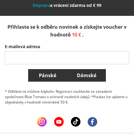
Doprava
a vrácení zdarma od € 99
España
Suomi
United Kingdom
Přihlaste se k odběru novinek a získejte voucher v
Sverige
Slovenija
België (Nederlands)
hodnotě
10 €
.
E-mailová adresa
Belgique (Français)
Danmark
Norge
Všechny země
Pánské
Dámské
* Odhlásit se můžete kdykoliv. Registrací souhlasíte se zásadami
společnosti Blue Tomato o ochraně osobních údajů. *Poukaz lze uplatnit u
objednávky v hodnotě minimálně 50 €.