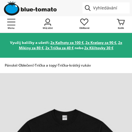
Menu
Můj účet
Oblíbené
Košík
Využij balíčky a ušetři:
2x Kalhoty za 100 €
,
2x Kraťasy za 90 €
,
2x
Mikiny za 80 €
,
2x Trička za 40 €
nebo
2x Kšiltovky 30 €
Pánské
Oblečení
Trička a topy
Trička-krátký rukáv