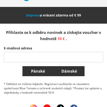
Nederland
Italia (Italiano)
Italien (Deutsch)
Doprava
a vrácení zdarma od € 99
España
Suomi
United Kingdom
Přihlaste se k odběru novinek a získejte voucher v
Sverige
Slovenija
België (Nederlands)
hodnotě
10 €
.
E-mailová adresa
Belgique (Français)
Danmark
Norge
Všechny země
Pánské
Dámské
* Odhlásit se můžete kdykoliv. Registrací souhlasíte se zásadami
společnosti Blue Tomato o ochraně osobních údajů. *Poukaz lze uplatnit u
objednávky v hodnotě minimálně 50 €.