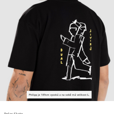
Philipp je 189cm vysoká a na sobě má velikost
L
.
Polar Skate