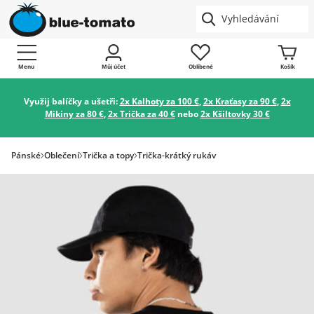
Menu
Můj účet
Oblíbené
Košík
Využij balíčky a ušetři:
2x Kalhoty za 100 €
,
2x Kraťasy za 90 €
,
2x
Mikiny za 80 €
,
2x Trička za 40 €
nebo
2x Kšiltovky 30 €
Pánské
Oblečení
Trička a topy
Trička-krátký rukáv