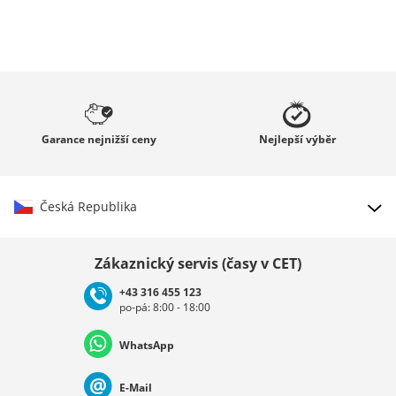
Garance
nejnižší ceny
Nejlepší
výběr
Česká Republika
Vybrat zemi
Zákaznický servis (časy v CET)
+43 316 455 123
po-pá: 8:00 - 18:00
Deutschland
Österreich
Schweiz (Deutsch)
WhatsApp
Suisse (Français)
Svizzera (Italiano)
France
E-Mail