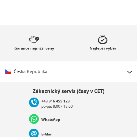
Garance
nejnižší ceny
Nejlepší
výběr
Česká Republika
Vybrat zemi
Zákaznický servis (časy v CET)
+43 316 455 123
po-pá: 8:00 - 18:00
Deutschland
Österreich
Schweiz (Deutsch)
WhatsApp
Suisse (Français)
Svizzera (Italiano)
France
E-Mail