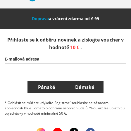
Nederland
Italia (Italiano)
Italien (Deutsch)
Doprava
a vrácení zdarma od € 99
España
Suomi
United Kingdom
Přihlaste se k odběru novinek a získejte voucher v
Sverige
Slovenija
België (Nederlands)
hodnotě
10 €
.
E-mailová adresa
Belgique (Français)
Danmark
Norge
Všechny země
Pánské
Dámské
* Odhlásit se můžete kdykoliv. Registrací souhlasíte se zásadami
společnosti Blue Tomato o ochraně osobních údajů. *Poukaz lze uplatnit u
objednávky v hodnotě minimálně 50 €.