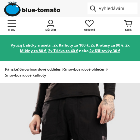
Menu
Můj účet
Oblíbené
Košík
Využij balíčky a ušetři:
2x Kalhoty za 100 €
,
2x Kraťasy za 90 €
,
2x
Mikiny za 80 €
,
2x Trička za 40 €
nebo
2x Kšiltovky 30 €
Pánské
Snowboardové oddělení
Snowboardové oblečení
Snowboardové kalhoty