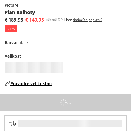
Picture
Plan Kalhoty
€ 189,95
€ 149,95
včetně DPH
bez
dodacích poplatků
-
21
%
Barva
:
black
Velikost
Průvodce velikostmi
...