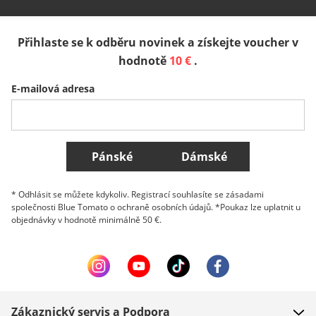
España
Suomi
United Kingdom
Přihlaste se k odběru novinek a získejte voucher v
Sverige
Slovenija
België (Nederlands)
hodnotě
10 €
.
E-mailová adresa
Belgique (Français)
Danmark
Norge
Všechny země
Pánské
Dámské
* Odhlásit se můžete kdykoliv. Registrací souhlasíte se zásadami
společnosti Blue Tomato o ochraně osobních údajů. *Poukaz lze uplatnit u
objednávky v hodnotě minimálně 50 €.
Zákaznický servis a Podpora