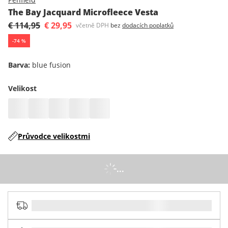
The Bay Jacquard Microfleece Vesta
€ 114,95
€ 29,95
včetně DPH
bez
dodacích poplatků
-
74
%
Barva
:
blue fusion
Velikost
Průvodce velikostmi
...