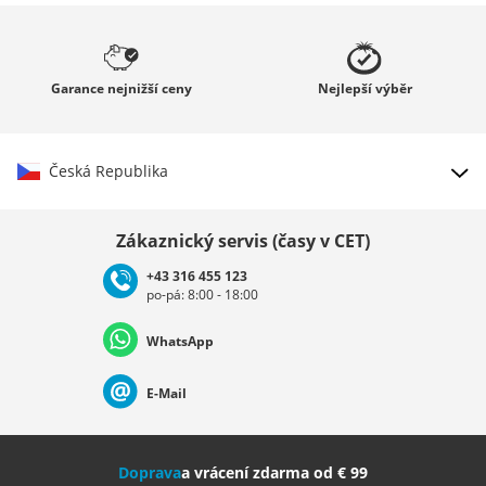
Garance
nejnižší ceny
Nejlepší
výběr
Česká Republika
Vybrat zemi
Zákaznický servis (časy v CET)
+43 316 455 123
po-pá: 8:00 - 18:00
Deutschland
Österreich
Schweiz (Deutsch)
WhatsApp
Suisse (Français)
Svizzera (Italiano)
France
E-Mail
Nederland
Italia (Italiano)
Italien (Deutsch)
Doprava
a vrácení zdarma od € 99