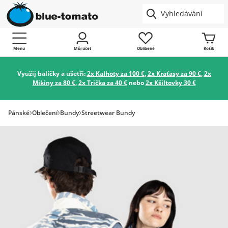
Menu
Můj účet
Oblíbené
Košík
Využij balíčky a ušetři:
2x Kalhoty za 100 €
,
2x Kraťasy za 90 €
,
2x
Mikiny za 80 €
,
2x Trička za 40 €
nebo
2x Kšiltovky 30 €
Pánské
Oblečení
Bundy
Streetwear Bundy