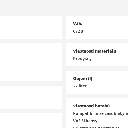
Váha
672
g
Vlastnosti materiálu
Prodyšný
Objem (l)
22
liter
Vlastnosti batohů
Kompatibilní se zásobníky 
Vnější kapsy