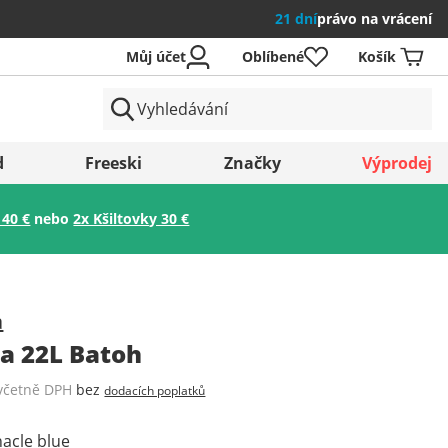
21 dní
právo na vrácení
Můj účet
Oblíbené
Košík
země
d
Freeski
Značky
Výprodej
 40 €
nebo
2x Kšiltovky 30 €
Uložit
a
ia 22L Batoh
včetně DPH
bez
dodacích poplatků
acle blue