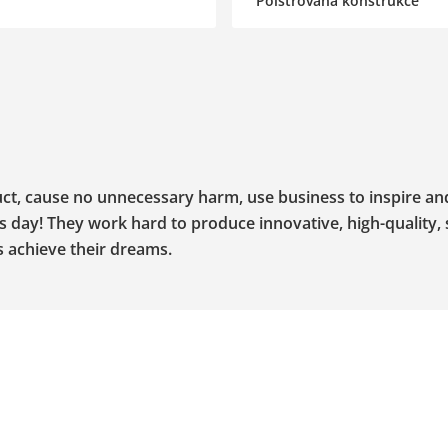
Polstrovaná konstrukce
uct, cause no unnecessary harm, use business to inspire an
as day! They work hard to produce innovative, high-quality,
s achieve their dreams.