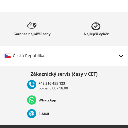
Garance
nejnižší ceny
Nejlepší
výběr
Česká Republika
Vybrat zemi
Zákaznický servis (časy v CET)
+43 316 455 123
po-pá: 8:00 - 18:00
Deutschland
Österreich
Schweiz (Deutsch)
WhatsApp
Suisse (Français)
Svizzera (Italiano)
France
E-Mail
Nederland
Italia (Italiano)
Italien (Deutsch)