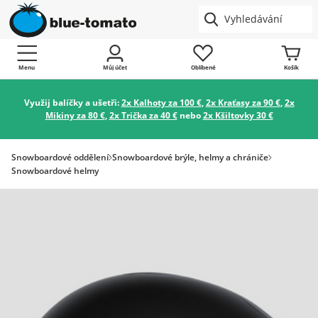
Menu
Můj účet
Oblíbené
Košík
Využij balíčky a ušetři:
2x Kalhoty za 100 €
,
2x Kraťasy za 90 €
,
2x
Mikiny za 80 €
,
2x Trička za 40 €
nebo
2x Kšiltovky 30 €
Snowboardové oddělení
Snowboardové brýle, helmy a chrániče
Snowboardové helmy