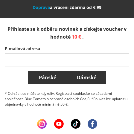
Doprava
a vrácení zdarma od € 99
España
Suomi
United Kingdom
Přihlaste se k odběru novinek a získejte voucher v
Sverige
Slovenija
België (Nederlands)
hodnotě
10 €
.
E-mailová adresa
Belgique (Français)
Danmark
Norge
Všechny země
Pánské
Dámské
* Odhlásit se můžete kdykoliv. Registrací souhlasíte se zásadami
společnosti Blue Tomato o ochraně osobních údajů. *Poukaz lze uplatnit u
objednávky v hodnotě minimálně 50 €.