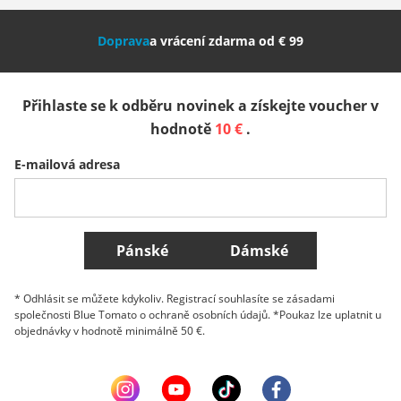
Nederland
Italia (Italiano)
Italien (Deutsch)
Doprava
a vrácení zdarma od € 99
España
Suomi
United Kingdom
Přihlaste se k odběru novinek a získejte voucher v
Sverige
Slovenija
België (Nederlands)
hodnotě
10 €
.
E-mailová adresa
Belgique (Français)
Danmark
Norge
Všechny země
Pánské
Dámské
* Odhlásit se můžete kdykoliv. Registrací souhlasíte se zásadami
společnosti Blue Tomato o ochraně osobních údajů. *Poukaz lze uplatnit u
objednávky v hodnotě minimálně 50 €.