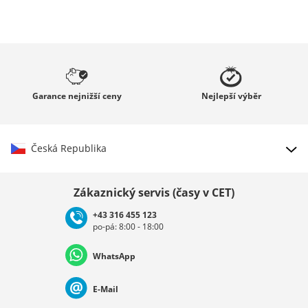
Garance
nejnižší ceny
Nejlepší
výběr
Česká Republika
Vybrat zemi
Zákaznický servis (časy v CET)
+43 316 455 123
po-pá: 8:00 - 18:00
Deutschland
Österreich
Schweiz (Deutsch)
WhatsApp
Suisse (Français)
Svizzera (Italiano)
France
E-Mail