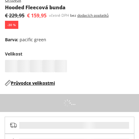
Hooded Fleecová bunda
€ 229,95
€ 159,95
včetně DPH
bez
dodacích poplatků
-
30
%
Barva
:
pacific green
Velikost
Průvodce velikostmi
...