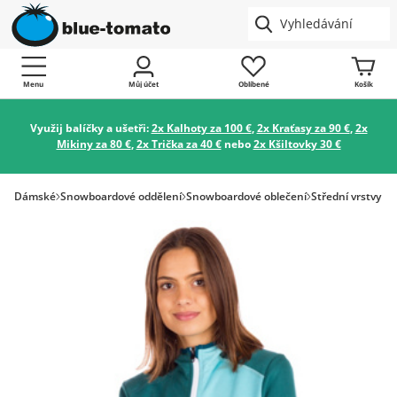
Menu
Můj účet
Oblíbené
Košík
Využij balíčky a ušetři:
2x Kalhoty za 100 €
,
2x Kraťasy za 90 €
,
2x
Mikiny za 80 €
,
2x Trička za 40 €
nebo
2x Kšiltovky 30 €
Dámské
Snowboardové oddělení
Snowboardové oblečení
Střední vrstvy