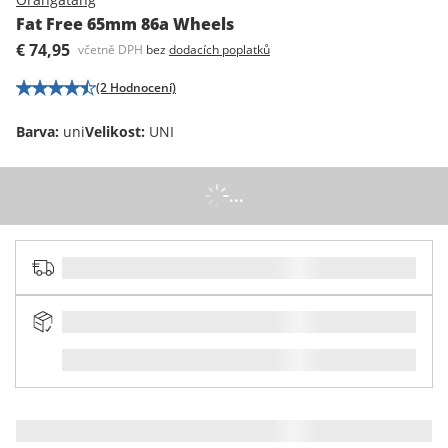
Fat Free 65mm 86a Wheels
€ 74,95
včetně DPH
bez
dodacích poplatků
(2 Hodnocení)
Barva
:
uni
Velikost
:
UNI
...