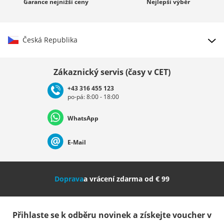
Garance
nejnižší ceny
Nejlepší
výběr
Česká Republika
Vybrat zemi
Zákaznický servis (časy v CET)
+43 316 455 123
po-pá: 8:00 - 18:00
Deutschland
Österreich
Schweiz (Deutsch)
WhatsApp
Suisse (Français)
Svizzera (Italiano)
France
E-Mail
Nederland
Italia (Italiano)
Italien (Deutsch)
Doprava
a vrácení zdarma od € 99
España
Suomi
United Kingdom
Přihlaste se k odběru novinek a získejte voucher v
Sverige
Slovenija
België (Nederlands)