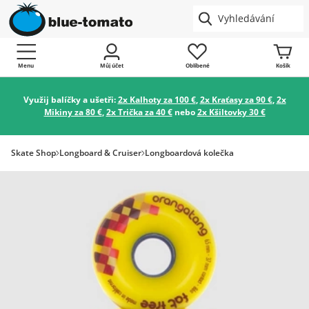
Menu
Můj účet
Oblíbené
Košík
Využij balíčky a ušetři:
2x Kalhoty za 100 €
,
2x Kraťasy za 90 €
,
2x
Mikiny za 80 €
,
2x Trička za 40 €
nebo
2x Kšiltovky 30 €
Skate Shop
Longboard & Cruiser
Longboardová kolečka