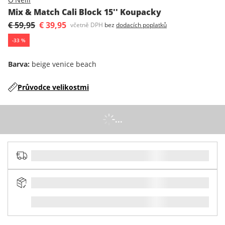
Mix & Match Cali Block 15'' Koupacky
€ 59,95
€ 39,95
včetně DPH
bez
dodacích poplatků
-
33
%
Barva
:
beige venice beach
Průvodce velikostmi
...