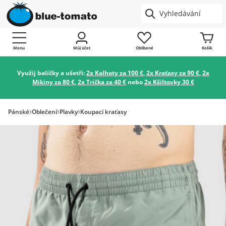
Menu
Můj účet
Oblíbené
Košík
Využij balíčky a ušetři:
2x Kalhoty za 100 €
,
2x Kraťasy za 90 €
,
2x
Mikiny za 80 €
,
2x Trička za 40 €
nebo
2x Kšiltovky 30 €
Pánské
Oblečení
Plavky
Koupací kraťasy