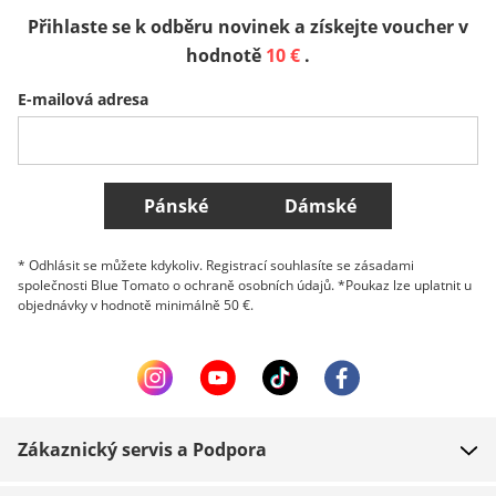
Přihlaste se k odběru novinek a získejte voucher v
Sverige
Slovenija
België (Nederlands)
hodnotě
10 €
.
E-mailová adresa
Belgique (Français)
Danmark
Norge
Všechny země
Pánské
Dámské
* Odhlásit se můžete kdykoliv. Registrací souhlasíte se zásadami
společnosti Blue Tomato o ochraně osobních údajů. *Poukaz lze uplatnit u
objednávky v hodnotě minimálně 50 €.
Zákaznický servis a Podpora