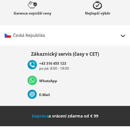
Garance
nejnižší ceny
Nejlepší
výběr
Česká Republika
Vybrat zemi
Zákaznický servis (časy v CET)
+43 316 455 123
po-pá: 8:00 - 18:00
Deutschland
Österreich
Schweiz (Deutsch)
WhatsApp
Suisse (Français)
Svizzera (Italiano)
France
E-Mail
Nederland
Italia (Italiano)
Italien (Deutsch)
Doprava
a vrácení zdarma od € 99
España
Suomi
United Kingdom