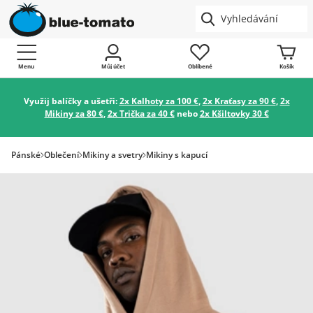
Menu
Můj účet
Oblíbené
Košík
Využij balíčky a ušetři:
2x Kalhoty za 100 €
,
2x Kraťasy za 90 €
,
2x
Mikiny za 80 €
,
2x Trička za 40 €
nebo
2x Kšiltovky 30 €
Pánské
Oblečení
Mikiny a svetry
Mikiny s kapucí