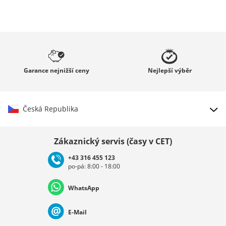
Garance
nejnižší ceny
Nejlepší
výběr
Česká Republika
Vybrat zemi
Zákaznický servis (časy v CET)
+43 316 455 123
po-pá: 8:00 - 18:00
Deutschland
Österreich
Schweiz (Deutsch)
WhatsApp
Suisse (Français)
Svizzera (Italiano)
France
E-Mail