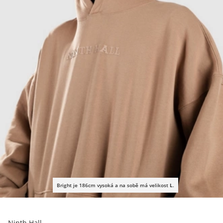
Bright je 186cm vysoká a na sobě má velikost
L
.
Ninth Hall