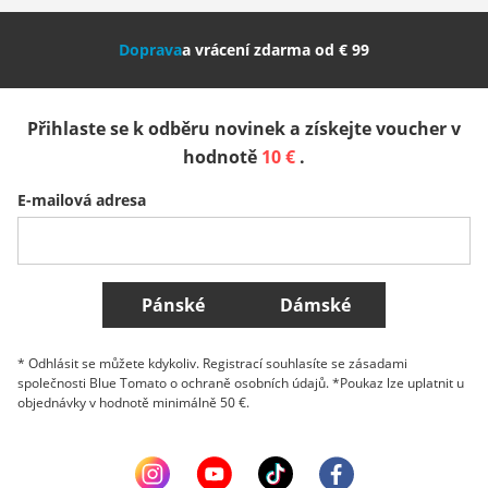
Nederland
Italia (Italiano)
Italien (Deutsch)
Doprava
a vrácení zdarma od € 99
España
Suomi
United Kingdom
Přihlaste se k odběru novinek a získejte voucher v
Sverige
Slovenija
België (Nederlands)
hodnotě
10 €
.
E-mailová adresa
Belgique (Français)
Danmark
Norge
Všechny země
Pánské
Dámské
* Odhlásit se můžete kdykoliv. Registrací souhlasíte se zásadami
společnosti Blue Tomato o ochraně osobních údajů. *Poukaz lze uplatnit u
objednávky v hodnotě minimálně 50 €.