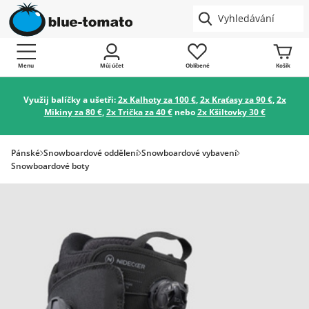
Menu
Můj účet
Oblíbené
Košík
Využij balíčky a ušetři:
2x Kalhoty za 100 €
,
2x Kraťasy za 90 €
,
2x
Mikiny za 80 €
,
2x Trička za 40 €
nebo
2x Kšiltovky 30 €
Pánské
Snowboardové oddělení
Snowboardové vybavení
Snowboardové boty