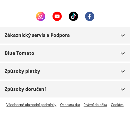
Zákaznický servis a Podpora
FAQ
Blue Tomato
Kontakt
O nás
Platba
Způsoby platby
Obchody
Dodání
Práce
Navrácení zboží
Způsoby doručení
Team riders
Dárkové poukazy
Expresní doručení je dostupné
Všeobecné obchodní podmínky
Ochrana dat
Právní doložka
Cookies
Blue World
Sledování zásilky
Press
Zumiez