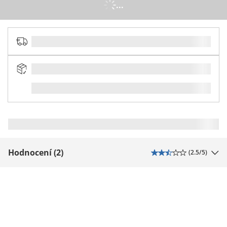
...
Hodnocení (2)
(
2.5
/5)