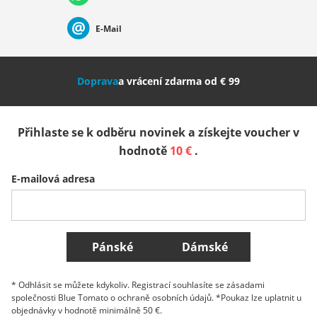
Suisse (Français)
Svizzera (Italiano)
France
E-Mail
Nederland
Italia (Italiano)
Italien (Deutsch)
Doprava
a vrácení zdarma od € 99
España
Suomi
United Kingdom
Přihlaste se k odběru novinek a získejte voucher v
Sverige
Slovenija
België (Nederlands)
hodnotě
10 €
.
E-mailová adresa
Belgique (Français)
Danmark
Norge
Všechny země
Pánské
Dámské
* Odhlásit se můžete kdykoliv. Registrací souhlasíte se zásadami
společnosti Blue Tomato o ochraně osobních údajů. *Poukaz lze uplatnit u
objednávky v hodnotě minimálně 50 €.