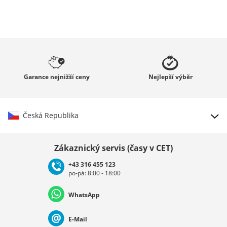
Garance
nejnižší ceny
Nejlepší
výběr
Česká Republika
Vybrat zemi
Zákaznický servis (časy v CET)
+43 316 455 123
po-pá: 8:00 - 18:00
Deutschland
Österreich
Schweiz (Deutsch)
WhatsApp
Suisse (Français)
Svizzera (Italiano)
France
E-Mail