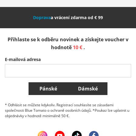
Nederland
Italia (Italiano)
Italien (Deutsch)
Doprava
a vrácení zdarma od € 99
España
Suomi
United Kingdom
Přihlaste se k odběru novinek a získejte voucher v
Sverige
Slovenija
België (Nederlands)
hodnotě
10 €
.
E-mailová adresa
Belgique (Français)
Danmark
Norge
Všechny země
Pánské
Dámské
* Odhlásit se můžete kdykoliv. Registrací souhlasíte se zásadami
společnosti Blue Tomato o ochraně osobních údajů. *Poukaz lze uplatnit u
objednávky v hodnotě minimálně 50 €.