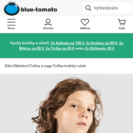
Menu
Můj účet
Oblíbené
Košík
Využij balíčky a ušetři:
2x Kalhoty za 100 €
,
2x Kraťasy za 90 €
,
2x
Mikiny za 80 €
,
2x Trička za 40 €
nebo
2x Kšiltovky 30 €
Děti
Oblečení
Trička a topy
Trička-krátký rukáv