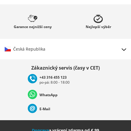
Garance
nejnižší ceny
Nejlepší
výběr
Česká Republika
Vybrat zemi
Zákaznický servis (časy v CET)
+43 316 455 123
po-pá: 8:00 - 18:00
Deutschland
Österreich
Schweiz (Deutsch)
WhatsApp
Suisse (Français)
Svizzera (Italiano)
France
E-Mail
Nederland
Italia (Italiano)
Italien (Deutsch)
Doprava
a vrácení zdarma od € 99