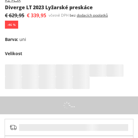
Diverge LT 2023 Lyžarské preskáce
€ 629,95
€ 339,95
včetně DPH
bez
dodacích poplatků
-
46
%
Barva
:
uni
Velikost
...