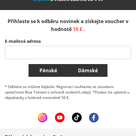
España
Suomi
United Kingdom
Přihlaste se k odběru novinek a získejte voucher v
Sverige
Slovenija
België (Nederlands)
hodnotě
10 €
.
E-mailová adresa
Belgique (Français)
Danmark
Norge
Všechny země
Pánské
Dámské
* Odhlásit se můžete kdykoliv. Registrací souhlasíte se zásadami
společnosti Blue Tomato o ochraně osobních údajů. *Poukaz lze uplatnit u
objednávky v hodnotě minimálně 50 €.