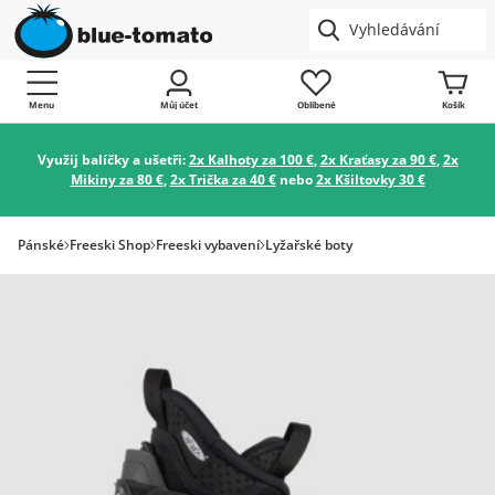
Menu
Můj účet
Oblíbené
Košík
Využij balíčky a ušetři:
2x Kalhoty za 100 €
,
2x Kraťasy za 90 €
,
2x
Mikiny za 80 €
,
2x Trička za 40 €
nebo
2x Kšiltovky 30 €
Pánské
Freeski Shop
Freeski vybavení
Lyžařské boty