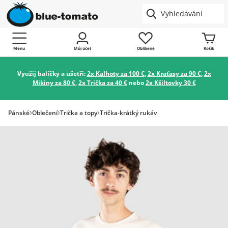
Menu
Můj účet
Oblíbené
Košík
Využij balíčky a ušetři:
2x Kalhoty za 100 €
,
2x Kraťasy za 90 €
,
2x
Mikiny za 80 €
,
2x Trička za 40 €
nebo
2x Kšiltovky 30 €
Pánské
Oblečení
Trička a topy
Trička-krátký rukáv