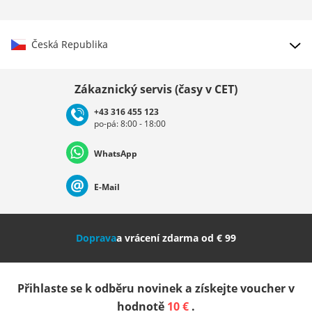
Česká Republika
Vybrat zemi
Zákaznický servis (časy v CET)
+43 316 455 123
po-pá: 8:00 - 18:00
Deutschland
Österreich
Schweiz (Deutsch)
WhatsApp
Suisse (Français)
Svizzera (Italiano)
France
E-Mail
Nederland
Italia (Italiano)
Italien (Deutsch)
Doprava
a vrácení zdarma od € 99
España
Suomi
United Kingdom
Přihlaste se k odběru novinek a získejte voucher v
Sverige
Slovenija
België (Nederlands)
hodnotě
10 €
.