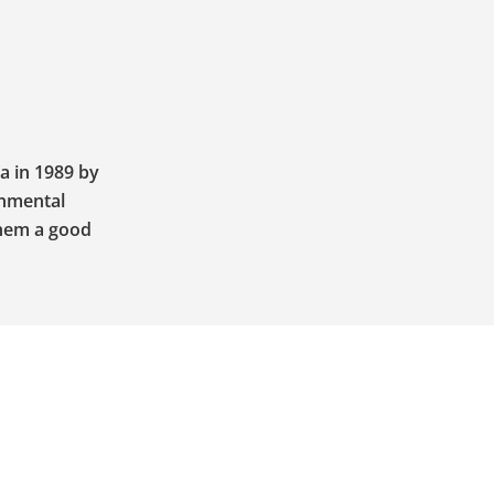
a in 1989 by
onmental
them a good