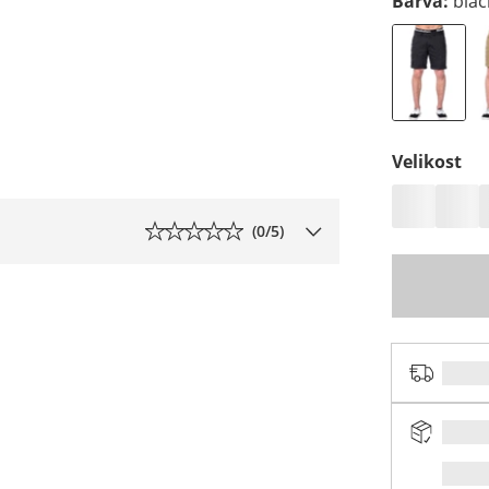
Barva
:
blac
Velikost
(
0
/5)