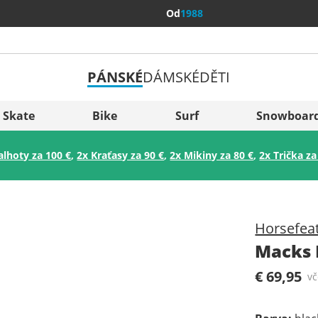
Od
1988
PÁNSKÉ
DÁMSKÉ
DĚTI
Všechny 
Sverige
Skate
Bike
Surf
Snowboar
Slovenija
alhoty za 100 €
,
2x Kraťasy za 90 €
,
2x Mikiny za 80 €
,
2x Trička za
België (Nederlands)
Belgique (Français)
Danmark
Horsefea
Norge
Macks 
€ 69,95
v