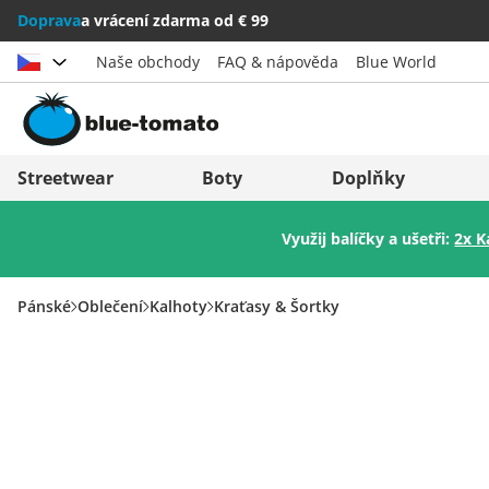
Doprava
a vrácení zdarma od € 99
Naše obchody
FAQ & nápověda
Blue World
Vybrat zemi
Deutschland
Nederland
Streetwear
Boty
Doplňky
Österreich
Italia (Italiano)
Využij balíčky a ušetři:
2x K
Schweiz (Deutsch)
Italien (Deutsch)
Suisse (Français)
España
Pánské
Oblečení
Kalhoty
Kraťasy & Šortky
Svizzera (Italiano)
Suomi
France
United Kingdom