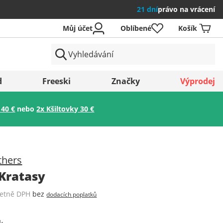
21 dní
právo na vrácení
Můj účet
Oblíbené
Košík
země
d
Freeski
Značky
Výprodej
 40 €
nebo
2x Kšiltovky 30 €
Uložit
thers
Kratasy
četně DPH
bez
dodacích poplatků