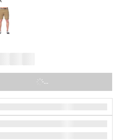
k
...