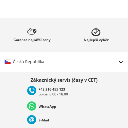
Garance
nejnižší ceny
Nejlepší
výběr
Česká Republika
Vybrat zemi
Zákaznický servis (časy v CET)
+43 316 455 123
po-pá: 8:00 - 18:00
Deutschland
Österreich
Schweiz (Deutsch)
WhatsApp
Suisse (Français)
Svizzera (Italiano)
France
E-Mail