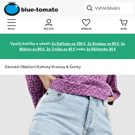
Menu
Můj účet
Oblíbené
Košík
Využij balíčky a ušetři:
2x Kalhoty za 100 €
,
2x Kraťasy za 90 €
,
2x
Mikiny za 80 €
,
2x Trička za 40 €
nebo
2x Kšiltovky 30 €
Dámské
Oblečení
Kalhoty
Kraťasy & Šortky