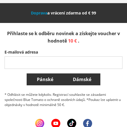
Nederland
Italia (Italiano)
Italien (Deutsch)
Doprava
a vrácení zdarma od € 99
España
Suomi
United Kingdom
Přihlaste se k odběru novinek a získejte voucher v
Sverige
Slovenija
België (Nederlands)
hodnotě
10 €
.
E-mailová adresa
Belgique (Français)
Danmark
Norge
Všechny země
Pánské
Dámské
* Odhlásit se můžete kdykoliv. Registrací souhlasíte se zásadami
společnosti Blue Tomato o ochraně osobních údajů. *Poukaz lze uplatnit u
objednávky v hodnotě minimálně 50 €.