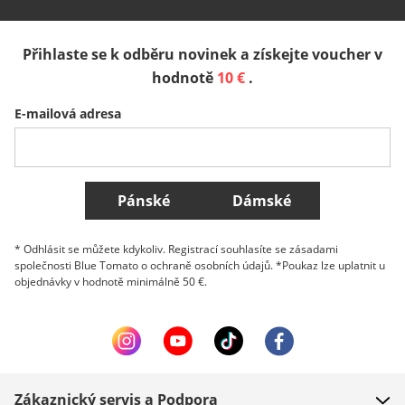
España
Suomi
United Kingdom
Přihlaste se k odběru novinek a získejte voucher v
Sverige
Slovenija
België (Nederlands)
hodnotě
10 €
.
E-mailová adresa
Belgique (Français)
Danmark
Norge
Všechny země
Pánské
Dámské
* Odhlásit se můžete kdykoliv. Registrací souhlasíte se zásadami
společnosti Blue Tomato o ochraně osobních údajů. *Poukaz lze uplatnit u
objednávky v hodnotě minimálně 50 €.
Zákaznický servis a Podpora