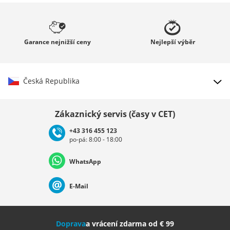
Garance
nejnižší ceny
Nejlepší
výběr
Česká Republika
Vybrat zemi
Zákaznický servis (časy v CET)
+43 316 455 123
po-pá: 8:00 - 18:00
Deutschland
Österreich
Schweiz (Deutsch)
WhatsApp
Suisse (Français)
Svizzera (Italiano)
France
E-Mail
Nederland
Italia (Italiano)
Italien (Deutsch)
Doprava
a vrácení zdarma od € 99