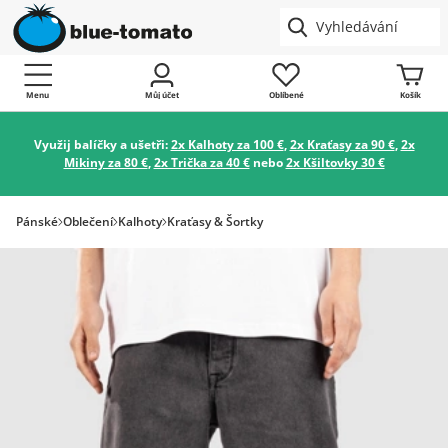
Menu
Můj účet
Oblíbené
Košík
Využij balíčky a ušetři:
2x Kalhoty za 100 €
,
2x Kraťasy za 90 €
,
2x
Mikiny za 80 €
,
2x Trička za 40 €
nebo
2x Kšiltovky 30 €
Pánské
Oblečení
Kalhoty
Kraťasy & Šortky