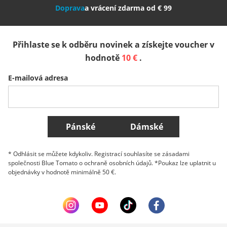
Doprava
a vrácení zdarma od € 99
España
Suomi
United Kingdom
Přihlaste se k odběru novinek a získejte voucher v
Sverige
Slovenija
België (Nederlands)
hodnotě
10 €
.
E-mailová adresa
Belgique (Français)
Danmark
Norge
Všechny země
Pánské
Dámské
* Odhlásit se můžete kdykoliv. Registrací souhlasíte se zásadami
společnosti Blue Tomato o ochraně osobních údajů. *Poukaz lze uplatnit u
objednávky v hodnotě minimálně 50 €.