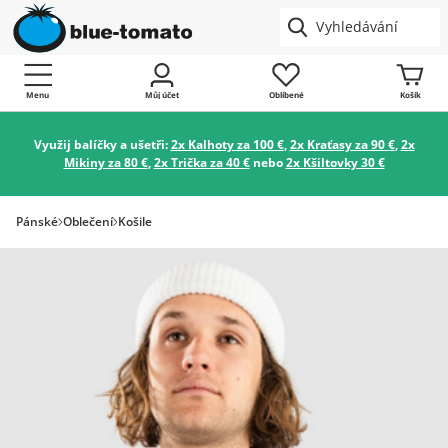
Menu
Můj účet
Oblíbené
Košík
Využij balíčky a ušetři:
2x Kalhoty za 100 €
,
2x Kraťasy za 90 €
,
2x
Mikiny za 80 €
,
2x Trička za 40 €
nebo
2x Kšiltovky 30 €
Pánské
Oblečení
Košile