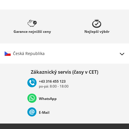
Garance
nejnižší ceny
Nejlepší
výběr
Česká Republika
Vybrat zemi
Zákaznický servis (časy v CET)
+43 316 455 123
po-pá: 8:00 - 18:00
Deutschland
Österreich
Schweiz (Deutsch)
WhatsApp
Suisse (Français)
Svizzera (Italiano)
France
E-Mail
Nederland
Italia (Italiano)
Italien (Deutsch)