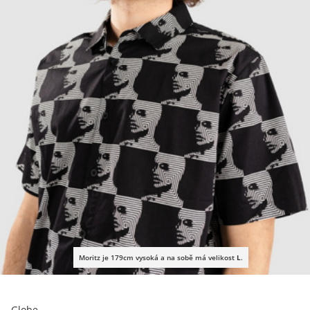
Moritz je 179cm vysoká a na sobě má velikost
L
.
Globe