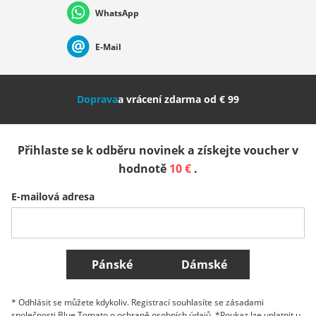
WhatsApp
Suisse (Français)
Svizzera (Italiano)
France
E-Mail
Nederland
Italia (Italiano)
Italien (Deutsch)
Doprava
a vrácení zdarma od € 99
España
Suomi
United Kingdom
Přihlaste se k odběru novinek a získejte voucher v
Sverige
Slovenija
België (Nederlands)
hodnotě
10 €
.
E-mailová adresa
Belgique (Français)
Danmark
Norge
Všechny země
Pánské
Dámské
* Odhlásit se můžete kdykoliv. Registrací souhlasíte se zásadami
společnosti Blue Tomato o ochraně osobních údajů. *Poukaz lze uplatnit u