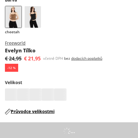
cheetah
Freeworld
Evelyn Tílko
€ 24,95
€ 21,95
včetně DPH
bez
dodacích poplatků
-
12
%
Velikost
Průvodce velikostmi
...