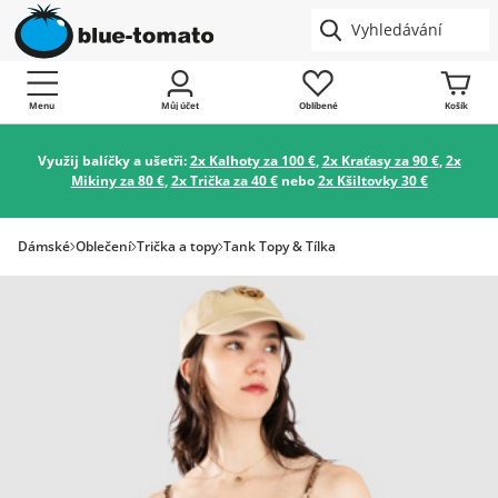
Menu
Můj účet
Oblíbené
Košík
Využij balíčky a ušetři:
2x Kalhoty za 100 €
,
2x Kraťasy za 90 €
,
2x
Mikiny za 80 €
,
2x Trička za 40 €
nebo
2x Kšiltovky 30 €
Dámské
Oblečení
Trička a topy
Tank Topy & Tílka