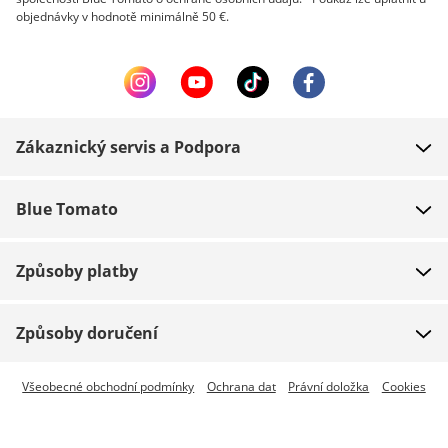
objednávky v hodnotě minimálně 50 €.
Zákaznický servis a Podpora
FAQ
Blue Tomato
Kontakt
O nás
Platba
Způsoby platby
Obchody
Dodání
Práce
Navrácení zboží
Způsoby doručení
Team riders
Dárkové poukazy
Expresní doručení je dostupné
Všeobecné obchodní podmínky
Ochrana dat
Právní doložka
Cookies
Blue World
Sledování zásilky
Press