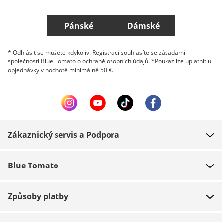
Všechny země
Pánské
Dámské
* Odhlásit se můžete kdykoliv. Registrací souhlasíte se zásadami
společnosti Blue Tomato o ochraně osobních údajů. *Poukaz lze uplatnit u
objednávky v hodnotě minimálně 50 €.
Zákaznický servis a Podpora
FAQ
Blue Tomato
Kontakt
O nás
Platba
Způsoby platby
Obchody
Dodání
Práce