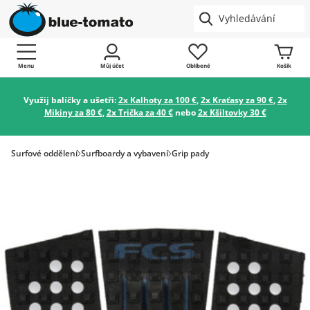
Menu
Můj účet
Oblíbené
Košík
Využij balíčky a ušetři:
2x Kalhoty za 100 €
,
2x Kraťasy za 90 €
,
2x
Mikiny za 80 €
,
2x Trička za 40 €
nebo
2x Kšiltovky 30 €
Surfové oddělení
Surfboardy a vybavení
Grip pady