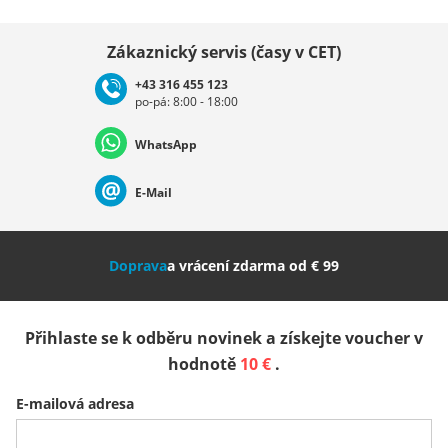
Vybrat zemi
Zákaznický servis (časy v CET)
+43 316 455 123
po-pá: 8:00 - 18:00
Deutschland
Österreich
Schweiz (Deutsch)
WhatsApp
Suisse (Français)
Svizzera (Italiano)
France
E-Mail
Nederland
Italia (Italiano)
Italien (Deutsch)
Doprava
a vrácení zdarma od € 99
España
Suomi
United Kingdom
Přihlaste se k odběru novinek a získejte voucher v
Sverige
Slovenija
België (Nederlands)
hodnotě
10 €
.
E-mailová adresa
Belgique (Français)
Danmark
Norge