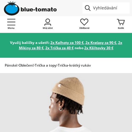
Menu
Můj účet
Oblíbené
Košík
Využij balíčky a ušetři:
2x Kalhoty za 100 €
,
2x Kraťasy za 90 €
,
2x
Mikiny za 80 €
,
2x Trička za 40 €
nebo
2x Kšiltovky 30 €
Pánské
Oblečení
Trička a topy
Trička-krátký rukáv