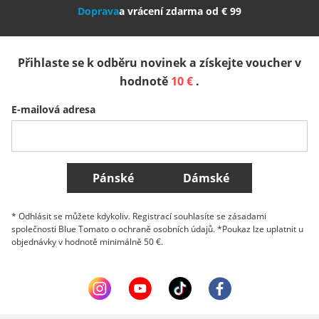
Doprava
a vrácení zdarma od € 99
España
Suomi
United Kingdom
Přihlaste se k odběru novinek a získejte voucher v
Sverige
Slovenija
België (Nederlands)
hodnotě
10 €
.
E-mailová adresa
Belgique (Français)
Danmark
Norge
Všechny země
Pánské
Dámské
* Odhlásit se můžete kdykoliv. Registrací souhlasíte se zásadami
společnosti Blue Tomato o ochraně osobních údajů. *Poukaz lze uplatnit u
objednávky v hodnotě minimálně 50 €.