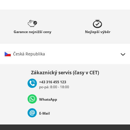
Garance
nejnižší ceny
Nejlepší
výběr
Česká Republika
Vybrat zemi
Zákaznický servis (časy v CET)
+43 316 455 123
po-pá: 8:00 - 18:00
Deutschland
Österreich
Schweiz (Deutsch)
WhatsApp
Suisse (Français)
Svizzera (Italiano)
France
E-Mail
Nederland
Italia (Italiano)
Italien (Deutsch)