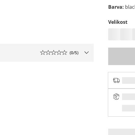
Barva
:
blac
Velikost
(
0
/5)