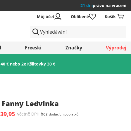
21 dní
právo na vrácení
Můj účet
Oblíbené
Košík
země
d
Freeski
Značky
Výprodej
 40 €
nebo
2x Kšiltovky 30 €
Uložit
L Fanny Ledvinka
 39,95
včetně DPH
bez
dodacích poplatků