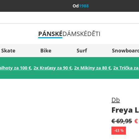
Od
1988
PÁNSKÉ
DÁMSKÉ
DĚTI
Všechny 
Sverige
Skate
Bike
Surf
Snowboar
Slovenija
alhoty za 100 €
,
2x Kraťasy za 90 €
,
2x Mikiny za 80 €
,
2x Trička za
België (Nederlands)
Belgique (Français)
Danmark
Db
Norge
Freya 
€ 69,95
€
-
43
%