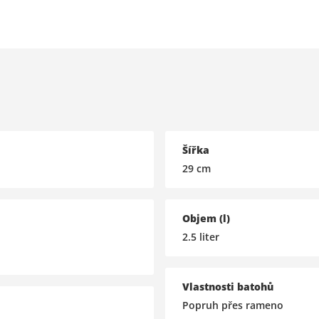
Šířka
29
cm
Objem (l)
2.5
liter
Vlastnosti batohů
Popruh přes rameno