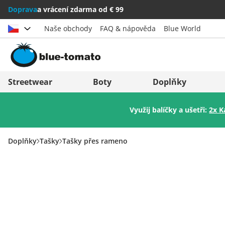
Doprava
a vrácení zdarma od € 99
Naše obchody
FAQ & nápověda
Blue World
Vybrat zemi
Deutschland
Nederland
Streetwear
Boty
Doplňky
Österreich
Italia (Italiano)
Využij balíčky a ušetři:
2x K
Schweiz (Deutsch)
Italien (Deutsch)
Suisse (Français)
España
Doplňky
Tašky
Tašky přes rameno
Svizzera (Italiano)
Suomi
France
United Kingdom