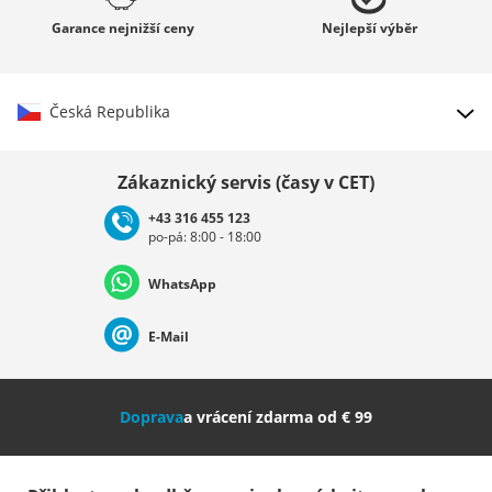
Garance
nejnižší ceny
Nejlepší
výběr
Česká Republika
Vybrat zemi
Zákaznický servis (časy v CET)
+43 316 455 123
po-pá: 8:00 - 18:00
Deutschland
Österreich
Schweiz (Deutsch)
WhatsApp
Suisse (Français)
Svizzera (Italiano)
France
E-Mail
Nederland
Italia (Italiano)
Italien (Deutsch)
Doprava
a vrácení zdarma od € 99
España
Suomi
United Kingdom