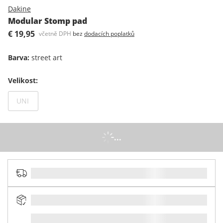
Dakine
Modular Stomp pad
€ 19,95
včetně DPH
bez
dodacích poplatků
Barva
:
street art
Velikost
:
Není dostupný
UNI
...