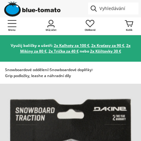
Menu
Můj účet
Oblíbené
Košík
Využij balíčky a ušetři:
2x Kalhoty za 100 €
,
2x Kraťasy za 90 €
,
2x
Mikiny za 80 €
,
2x Trička za 40 €
nebo
2x Kšiltovky 30 €
Snowboardové oddělení
Snowboardové doplňky
Grip podložky, leashe a náhradní díly