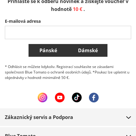
Přihlaste se k odběru novinek a získejte voucher v
Sverige
Slovenija
België (Nederlands)
hodnotě
10 €
.
E-mailová adresa
Belgique (Français)
Danmark
Norge
Všechny země
Pánské
Dámské
* Odhlásit se můžete kdykoliv. Registrací souhlasíte se zásadami
společnosti Blue Tomato o ochraně osobních údajů. *Poukaz lze uplatnit u
objednávky v hodnotě minimálně 50 €.
Zákaznický servis a Podpora
FAQ