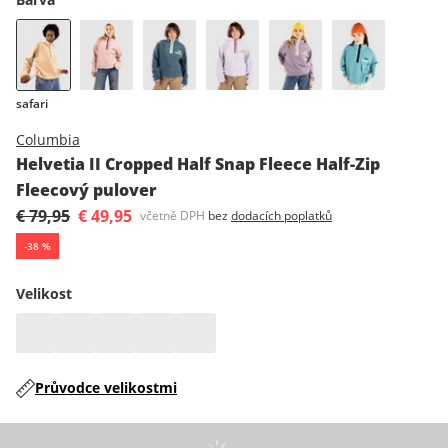
safari
Columbia
Helvetia II Cropped Half Snap Fleece Half-Zip
Fleecový pulover
€ 79,95
€ 49,95
včetně DPH
bez
dodacích poplatků
-
38
%
Velikost
Průvodce velikostmi