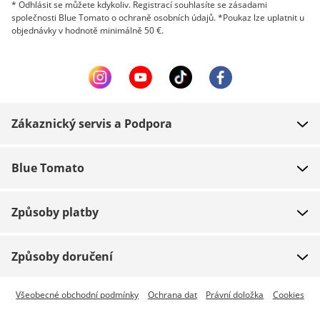
* Odhlásit se můžete kdykoliv. Registrací souhlasíte se zásadami
společnosti Blue Tomato o ochraně osobních údajů. *Poukaz lze uplatnit u
objednávky v hodnotě minimálně 50 €.
Zákaznický servis a Podpora
FAQ
Blue Tomato
Kontakt
O nás
Platba
Způsoby platby
Obchody
Dodání
Práce
Navrácení zboží
Způsoby doručení
Team riders
Dárkové poukazy
Expresní doručení je dostupné
Všeobecné obchodní podmínky
Ochrana dat
Právní doložka
Cookies
Blue World
Sledování zásilky