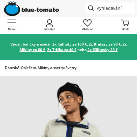
Menu
Můj účet
Oblíbené
Košík
Využij balíčky a ušetři:
2x Kalhoty za 100 €
,
2x Kraťasy za 90 €
,
2x
Mikiny za 80 €
,
2x Trička za 40 €
nebo
2x Kšiltovky 30 €
Dámské
Oblečení
Mikiny a svetry
Svetry