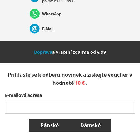
po-pá: 8:00 - 18:00
Deutschland
Österreich
Schweiz (Deutsch)
WhatsApp
Suisse (Français)
Svizzera (Italiano)
France
E-Mail
Nederland
Italia (Italiano)
Italien (Deutsch)
Doprava
a vrácení zdarma od € 99
España
Suomi
United Kingdom
Přihlaste se k odběru novinek a získejte voucher v
Sverige
Slovenija
België (Nederlands)
hodnotě
10 €
.
E-mailová adresa
Belgique (Français)
Danmark
Norge
Všechny země
Pánské
Dámské