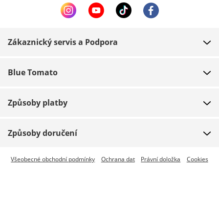
Zákaznický servis a Podpora
FAQ
Blue Tomato
Kontakt
O nás
Platba
Způsoby platby
Obchody
Dodání
Práce
Navrácení zboží
Způsoby doručení
Team riders
Dárkové poukazy
Expresní doručení je dostupné
Všeobecné obchodní podmínky
Ochrana dat
Právní doložka
Cookies
Blue World
Sledování zásilky
Press
Zumiez