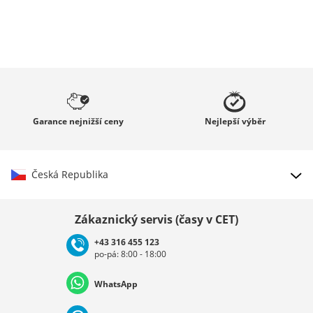
Garance
nejnižší ceny
Nejlepší
výběr
Česká Republika
Vybrat zemi
Zákaznický servis (časy v CET)
+43 316 455 123
po-pá: 8:00 - 18:00
Deutschland
Österreich
Schweiz (Deutsch)
WhatsApp
Suisse (Français)
Svizzera (Italiano)
France