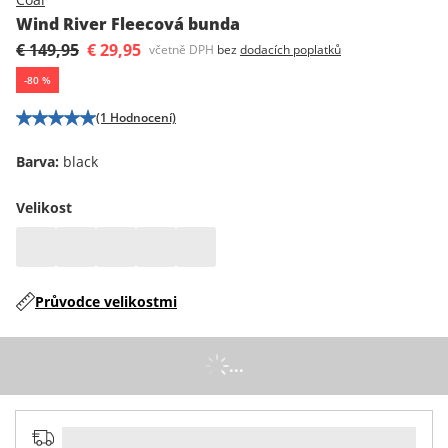
Wind River Fleecová bunda
€ 149,95
€ 29,95
včetně DPH
bez
dodacích poplatků
-
80
%
(1 Hodnocení)
Barva
:
black
Velikost
Průvodce velikostmi
...