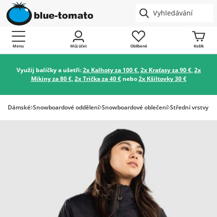
Menu
Můj účet
Oblíbené
Košík
Využij balíčky a ušetři:
2x Kalhoty za 100 €
,
2x Kraťasy za 90 €
,
2x
Mikiny za 80 €
,
2x Trička za 40 €
nebo
2x Kšiltovky 30 €
Dámské
Snowboardové oddělení
Snowboardové oblečení
Střední vrstvy