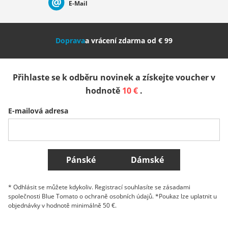
E-Mail
Nederland
Italia (Italiano)
Italien (Deutsch)
Doprava
a vrácení zdarma od € 99
España
Suomi
United Kingdom
Přihlaste se k odběru novinek a získejte voucher v
Sverige
Slovenija
België (Nederlands)
hodnotě
10 €
.
E-mailová adresa
Belgique (Français)
Danmark
Norge
Všechny země
Pánské
Dámské
* Odhlásit se můžete kdykoliv. Registrací souhlasíte se zásadami
společnosti Blue Tomato o ochraně osobních údajů. *Poukaz lze uplatnit u
objednávky v hodnotě minimálně 50 €.