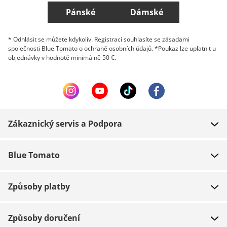
Pánské
Dámské
* Odhlásit se můžete kdykoliv. Registrací souhlasíte se zásadami
společnosti Blue Tomato o ochraně osobních údajů. *Poukaz lze uplatnit u
objednávky v hodnotě minimálně 50 €.
Zákaznický servis a Podpora
FAQ
Blue Tomato
Kontakt
O nás
Platba
Způsoby platby
Obchody
Dodání
Práce
Navrácení zboží
Způsoby doručení