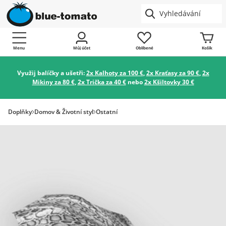
Menu
Můj účet
Oblíbené
Košík
Využij balíčky a ušetři:
2x Kalhoty za 100 €
,
2x Kraťasy za 90 €
,
2x
Mikiny za 80 €
,
2x Trička za 40 €
nebo
2x Kšiltovky 30 €
Doplňky
Domov & Životní styl
Ostatní