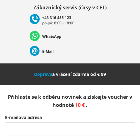
Vybrat zemi
Zákaznický servis (časy v CET)
+43 316 455 123
po-pá: 8:00 - 18:00
Deutschland
Österreich
Schweiz (Deutsch)
WhatsApp
Suisse (Français)
Svizzera (Italiano)
France
E-Mail
Nederland
Italia (Italiano)
Italien (Deutsch)
Doprava
a vrácení zdarma od € 99
España
Suomi
United Kingdom
Přihlaste se k odběru novinek a získejte voucher v
Sverige
Slovenija
België (Nederlands)
hodnotě
10 €
.
E-mailová adresa
Belgique (Français)
Danmark
Norge
Všechny země