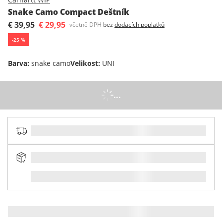
Snake Camo Compact Deštník
€ 39,95
€ 29,95
včetně DPH
bez
dodacích poplatků
-
25
%
Barva
:
snake camo
Velikost
:
UNI
...