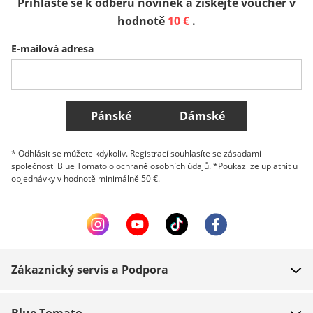
Přihlaste se k odběru novinek a získejte voucher v
Sverige
Slovenija
België (Nederlands)
hodnotě
10 €
.
E-mailová adresa
Belgique (Français)
Danmark
Norge
Všechny země
Pánské
Dámské
* Odhlásit se můžete kdykoliv. Registrací souhlasíte se zásadami
společnosti Blue Tomato o ochraně osobních údajů. *Poukaz lze uplatnit u
objednávky v hodnotě minimálně 50 €.
Zákaznický servis a Podpora
FAQ