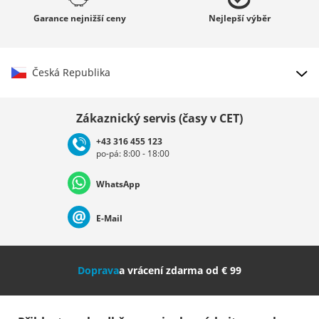
Garance
nejnižší ceny
Nejlepší
výběr
Česká Republika
Vybrat zemi
Zákaznický servis (časy v CET)
+43 316 455 123
po-pá: 8:00 - 18:00
Deutschland
Österreich
Schweiz (Deutsch)
WhatsApp
Suisse (Français)
Svizzera (Italiano)
France
E-Mail
Nederland
Italia (Italiano)
Italien (Deutsch)
Doprava
a vrácení zdarma od € 99
España
Suomi
United Kingdom