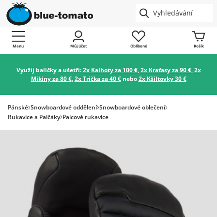
Menu
Můj účet
Oblíbené
Košík
Využij balíčky a ušetři:
2x Kalhoty za 100 €
,
2x Kraťasy za 90 €
,
2x
Mikiny za 80 €
,
2x Trička za 40 €
nebo
2x Kšiltovky 30 €
Pánské
Snowboardové oddělení
Snowboardové oblečení
Rukavice a Palčáky
Palcové rukavice