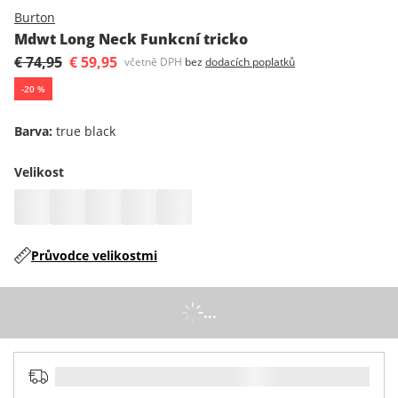
Burton
Mdwt Long Neck Funkcní tricko
€ 74,95
€ 59,95
včetně DPH
bez
dodacích poplatků
-
20
%
Barva
:
true black
Velikost
Průvodce velikostmi
...