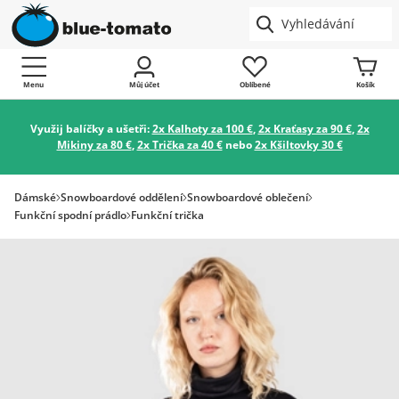
Menu
Můj účet
Oblíbené
Košík
Využij balíčky a ušetři:
2x Kalhoty za 100 €
,
2x Kraťasy za 90 €
,
2x
Mikiny za 80 €
,
2x Trička za 40 €
nebo
2x Kšiltovky 30 €
Dámské
Snowboardové oddělení
Snowboardové oblečení
Funkční spodní prádlo
Funkční trička