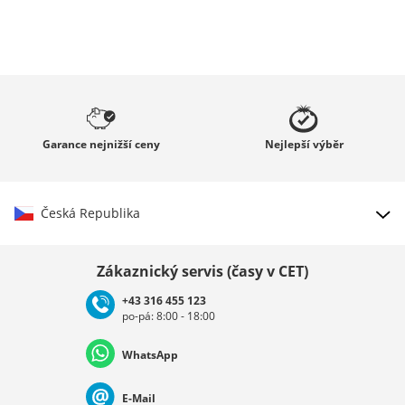
Garance
nejnižší ceny
Nejlepší
výběr
Česká Republika
Vybrat zemi
Zákaznický servis (časy v CET)
+43 316 455 123
po-pá: 8:00 - 18:00
Deutschland
Österreich
Schweiz (Deutsch)
WhatsApp
Suisse (Français)
Svizzera (Italiano)
France
E-Mail