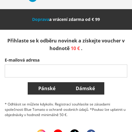
Nederland
Italia (Italiano)
Italien (Deutsch)
Doprava
a vrácení zdarma od € 99
España
Suomi
United Kingdom
Přihlaste se k odběru novinek a získejte voucher v
Sverige
Slovenija
België (Nederlands)
hodnotě
10 €
.
E-mailová adresa
Belgique (Français)
Danmark
Norge
Všechny země
Pánské
Dámské
* Odhlásit se můžete kdykoliv. Registrací souhlasíte se zásadami
společnosti Blue Tomato o ochraně osobních údajů. *Poukaz lze uplatnit u
objednávky v hodnotě minimálně 50 €.