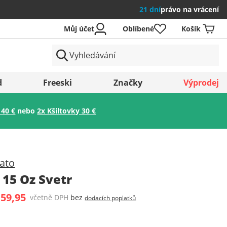
21 dní
právo na vrácení
Můj účet
Oblíbené
Košík
země
d
Freeski
Značky
Výprodej
 40 €
nebo
2x Kšiltovky 30 €
Uložit
ato
 15 Oz Svetr
 59,95
včetně DPH
bez
dodacích poplatků