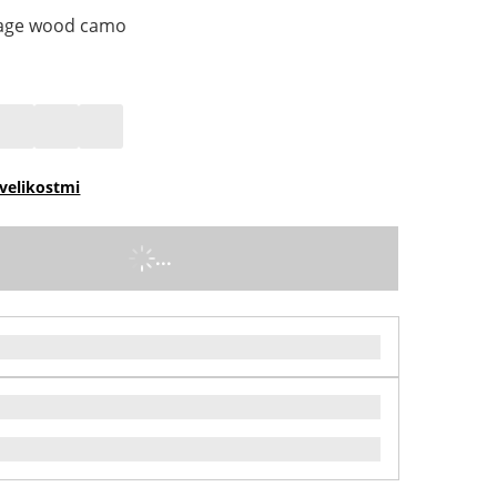
tage wood camo
velikostmi
...