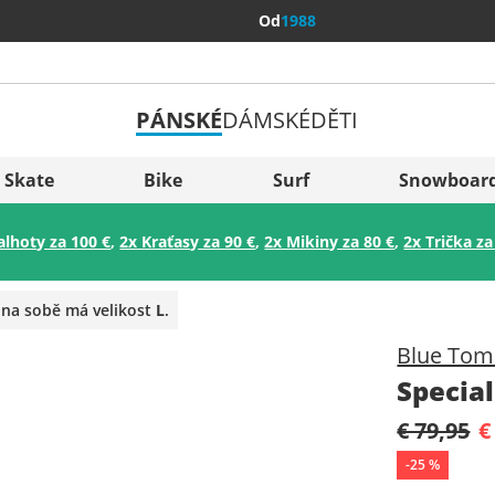
Od
1988
PÁNSKÉ
DÁMSKÉ
DĚTI
Všechny 
Sverige
Skate
Bike
Surf
Snowboar
Slovenija
alhoty za 100 €
,
2x Kraťasy za 90 €
,
2x Mikiny za 80 €
,
2x Trička za
België (Nederlands)
Belgique (Français)
 na sobě má velikost
L
.
Danmark
Blue Tom
Norge
Special
€ 79,95
€
-
25
%