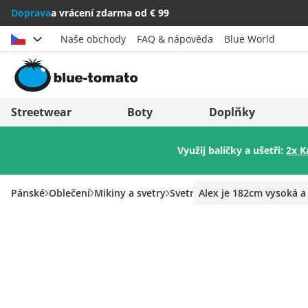
Doprava
a vrácení zdarma od € 99
Naše obchody
FAQ & nápověda
Blue World
Vybrat zemi
Deutschland
Nederland
Streetwear
Boty
Doplňky
Österreich
Italia (Italiano)
Využij balíčky a ušetři:
2x K
Schweiz (Deutsch)
Italien (Deutsch)
Suisse (Français)
España
Pánské
Oblečení
Mikiny a svetry
Svetry
Alex je 182cm vysoká a
Svizzera (Italiano)
Suomi
France
United Kingdom