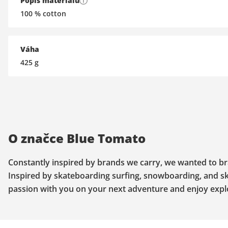
Popis materiálu
100 % cotton
Váha
425
g
O značce Blue Tomato
Constantly inspired by brands we carry, we wanted to bra
Inspired by skateboarding surfing, snowboarding, and ski
passion with you on your next adventure and enjoy explo