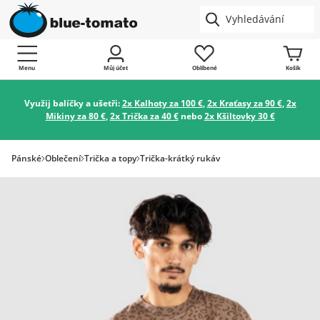
Menu
Můj účet
Oblíbené
Košík
Využij balíčky a ušetři:
2x Kalhoty za 100 €
,
2x Kraťasy za 90 €
,
2x
Mikiny za 80 €
,
2x Trička za 40 €
nebo
2x Kšiltovky 30 €
Pánské
Oblečení
Trička a topy
Trička-krátký rukáv