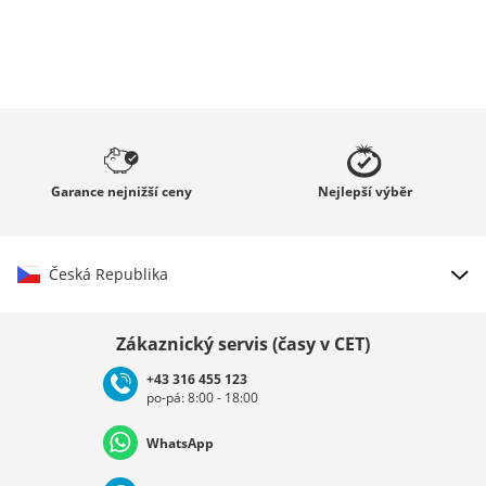
Garance
nejnižší ceny
Nejlepší
výběr
Česká Republika
Vybrat zemi
Zákaznický servis (časy v CET)
+43 316 455 123
po-pá: 8:00 - 18:00
Deutschland
Österreich
Schweiz (Deutsch)
WhatsApp
Suisse (Français)
Svizzera (Italiano)
France