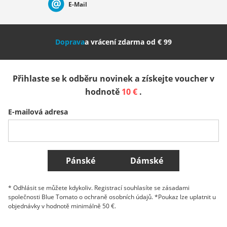
E-Mail
Nederland
Italia (Italiano)
Italien (Deutsch)
Doprava
a vrácení zdarma od € 99
España
Suomi
United Kingdom
Přihlaste se k odběru novinek a získejte voucher v
Sverige
Slovenija
België (Nederlands)
hodnotě
10 €
.
E-mailová adresa
Belgique (Français)
Danmark
Norge
Všechny země
Pánské
Dámské
* Odhlásit se můžete kdykoliv. Registrací souhlasíte se zásadami
společnosti Blue Tomato o ochraně osobních údajů. *Poukaz lze uplatnit u
objednávky v hodnotě minimálně 50 €.