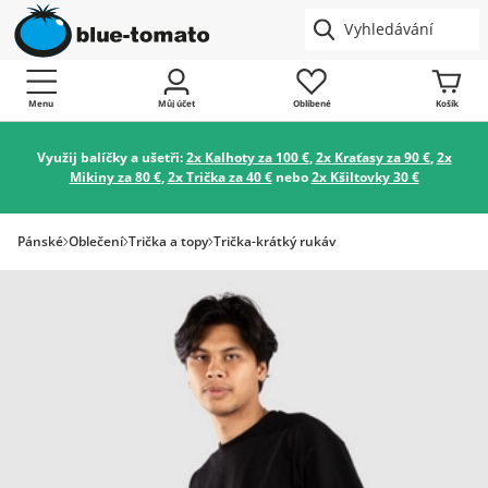
Menu
Můj účet
Oblíbené
Košík
Využij balíčky a ušetři:
2x Kalhoty za 100 €
,
2x Kraťasy za 90 €
,
2x
Mikiny za 80 €
,
2x Trička za 40 €
nebo
2x Kšiltovky 30 €
Pánské
Oblečení
Trička a topy
Trička-krátký rukáv