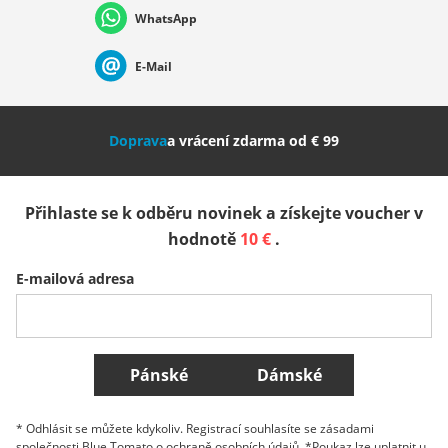
WhatsApp
Suisse (Français)
Svizzera (Italiano)
France
E-Mail
Nederland
Italia (Italiano)
Italien (Deutsch)
Doprava
a vrácení zdarma od € 99
España
Suomi
United Kingdom
Přihlaste se k odběru novinek a získejte voucher v
Sverige
Slovenija
België (Nederlands)
hodnotě
10 €
.
E-mailová adresa
Belgique (Français)
Danmark
Norge
Všechny země
Pánské
Dámské
* Odhlásit se můžete kdykoliv. Registrací souhlasíte se zásadami
společnosti Blue Tomato o ochraně osobních údajů. *Poukaz lze uplatnit u