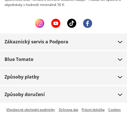
objednávky v hodnotě minimálně 50 €.
Zákaznický servis a Podpora
FAQ
Blue Tomato
Kontakt
O nás
Platba
Způsoby platby
Obchody
Dodání
Práce
Navrácení zboží
Způsoby doručení
Team riders
Dárkové poukazy
Expresní doručení je dostupné
Všeobecné obchodní podmínky
Ochrana dat
Právní doložka
Cookies
Blue World
Sledování zásilky
Press