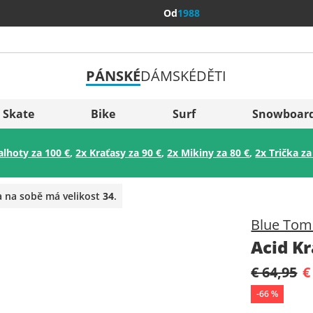
Od
1988
PÁNSKÉ
DÁMSKÉ
DĚTI
Všechny 
Sverige
Skate
Bike
Surf
Snowboar
Slovenija
alhoty za 100 €
,
2x Kraťasy za 90 €
,
2x Mikiny za 80 €
,
2x Trička za
België (Nederlands)
Belgique (Français)
a na sobě má velikost
34
.
Danmark
Blue Tom
Norge
Acid K
€ 64,95
€
-
66
%