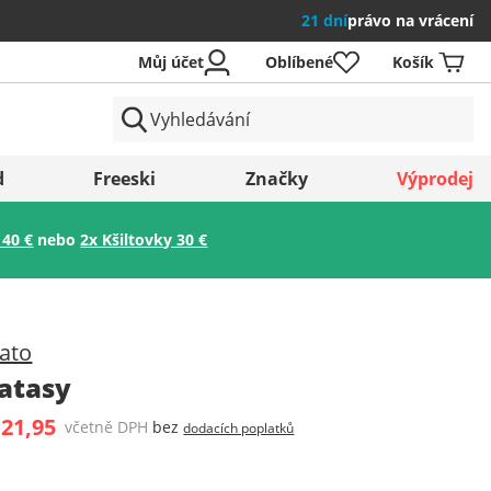
21 dní
právo na vrácení
Můj účet
Oblíbené
Košík
země
d
Freeski
Značky
Výprodej
 40 €
nebo
2x Kšiltovky 30 €
Uložit
ato
ratasy
 21,95
včetně DPH
bez
dodacích poplatků