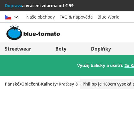
Doprava
a vrácení zdarma od € 99
Naše obchody
FAQ & nápověda
Blue World
Vybrat zemi
Deutschland
Nederland
Streetwear
Boty
Doplňky
Österreich
Italia (Italiano)
Využij balíčky a ušetři:
2x K
Schweiz (Deutsch)
Italien (Deutsch)
Suisse (Français)
España
Pánské
Oblečení
Kalhoty
Kraťasy & Šortky
Philipp je 189cm vysoká 
Svizzera (Italiano)
Suomi
France
United Kingdom