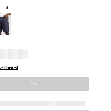
 leaf
velikostmi
...