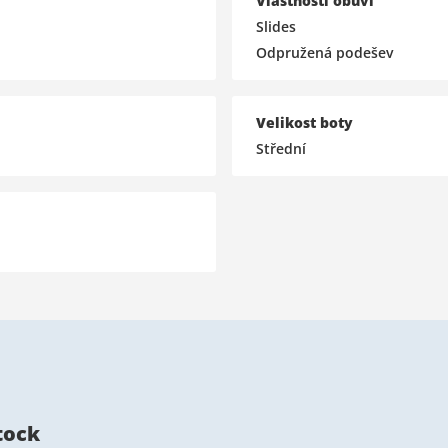
Vlastnosti obuvi
Slides
Odpružená podešev
Velikost boty
Střední
tock