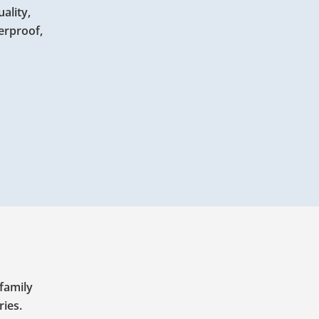
ality,
terproof,
 family
ies.