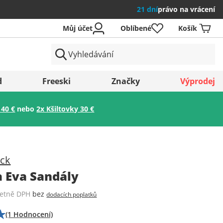
21 dní
právo na vrácení
Můj účet
Oblíbené
Košík
země
d
Freeski
Značky
Výprodej
 40 €
nebo
2x Kšiltovky 30 €
Uložit
ock
a Eva Sandály
četně DPH
bez
dodacích poplatků
(1 Hodnocení)