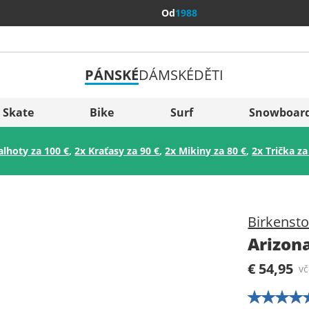
Od
1988
PÁNSKÉ
DÁMSKÉ
DĚTI
Všechny 
Sverige
Skate
Bike
Surf
Snowboar
Slovenija
alhoty za 100 €
,
2x Kraťasy za 90 €
,
2x Mikiny za 80 €
,
2x Trička za
België (Nederlands)
Belgique (Français)
Danmark
Birkenst
Norge
Arizon
€ 54,95
v