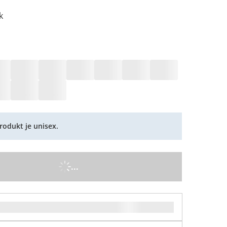
k
rodukt je unisex.
...