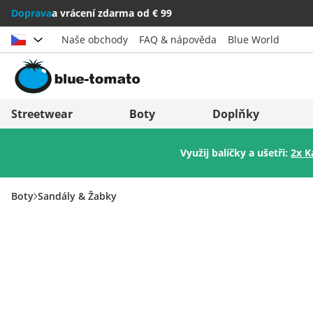
Doprava
a vrácení zdarma od € 99
Naše obchody
FAQ & nápověda
Blue World
Vybrat zemi
Deutschland
Nederland
Streetwear
Boty
Doplňky
Österreich
Italia (Italiano)
Využij balíčky a ušetři:
2x K
Schweiz (Deutsch)
Italien (Deutsch)
Suisse (Français)
España
Boty
Sandály & Žabky
Svizzera (Italiano)
Suomi
France
United Kingdom