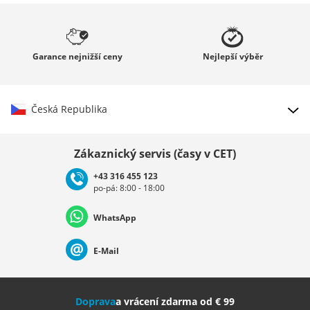
Garance
nejnižší ceny
Nejlepší
výběr
Česká Republika
Vybrat zemi
Zákaznický servis (časy v CET)
+43 316 455 123
po-pá: 8:00 - 18:00
Deutschland
Österreich
Schweiz (Deutsch)
WhatsApp
Suisse (Français)
Svizzera (Italiano)
France
E-Mail
Nederland
Italia (Italiano)
Italien (Deutsch)
Doprava
a vrácení zdarma od € 99