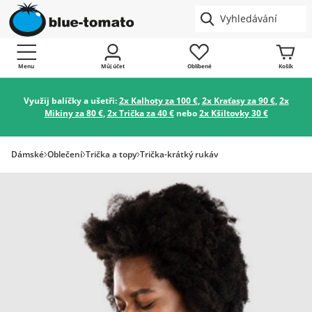
Menu
Můj účet
Oblíbené
Košík
Využij balíčky a ušetři:
2x Kalhoty za 100 €
,
2x Kraťasy za 90 €
,
2x
Mikiny za 80 €
,
2x Trička za 40 €
nebo
2x Kšiltovky 30 €
Dámské
Oblečení
Trička a topy
Trička-krátký rukáv